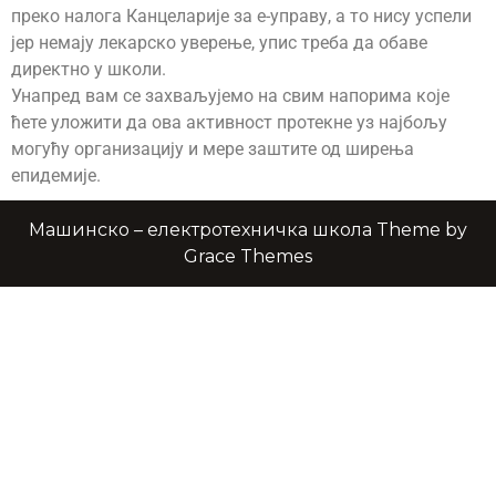
преко налога Канцеларије за е-управу, а то нису успели
јер немају лекарско уверење, упис треба да обаве
директно у школи.
Унапред вам се захваљујемо на свим напорима које
ћете уложити да ова активност протекне уз најбољу
могућу организацију и мере заштите од ширења
епидемије.
Машинско – електротехничка школа Theme by
Grace Themes