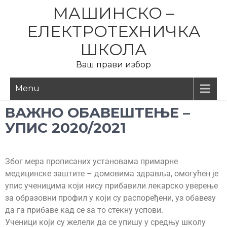
МАШИНСКО –
ЕЛЕКТРОТЕХНИЧКА
ШКОЛА
Ваш прави избор
Menu
ВАЖНО ОБАВЕШТЕЊЕ –
УПИС 2020/2021
Због мера прописаних установама примарне
медицинске заштите – домовима здравља, омогућен је
упис ученицима који нису прибавили лекарско уверење
за образовни профил у који су распоређени, уз обавезу
да га прибаве кад се за то стекну успови.
Ученици који су желели да се упишу у средњу школу