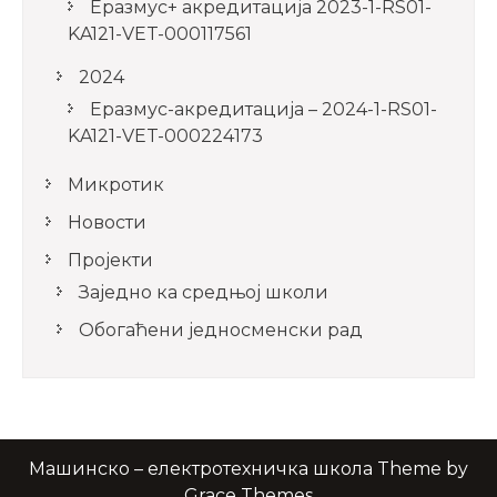
Еразмус+ акредитација 2023-1-RS01-
KA121-VET-000117561
2024
Еразмус-акредитација – 2024-1-RS01-
KA121-VET-000224173
Микротик
Новости
Пројекти
Заједно ка средњој школи
Обогаћени једносменски рад
Машинско – електротехничка школа Theme by
Grace Themes