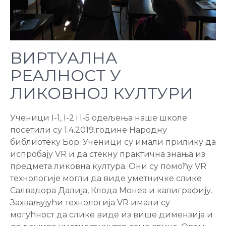
ВИРТУАЛНА
РЕАЛНОСТ У
ЛИКОВНОЈ КУЛТУРИ
Ученици I-1, I-2 i I-5 одељења наше школе
посетили су 1.4.2019.године Народну
библиотеку Бор. Ученици су имали прилику да
испробају VR и да стекну практична знања из
предмета ликовна култура. Они су помоћу VR
технологије могли да виде уметничке слике
Салвадора Далија, Клода Монеа и калиграфију.
Захваљујући технологија VR имали су
могућност да слике виде из више димензија и