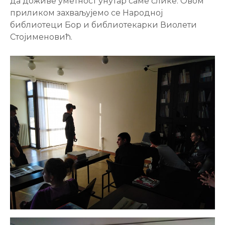
да доживе уметност унутар саме слике. Овом
приликом захваљујемо се Народној
библиотеци Бор и библиотекарки Виолети
Стојименовић.