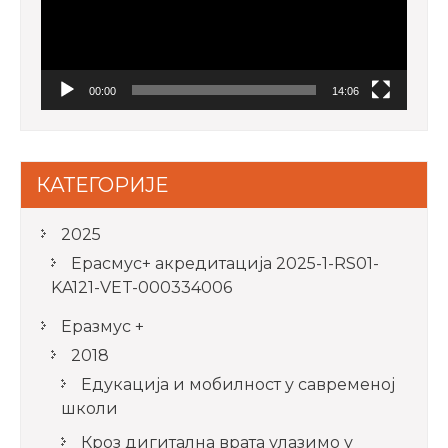
00:00
14:06
КАТЕГОРИЈЕ
2025
Ерасмус+ акредитацијa 2025-1-RS01-
KA121-VET-000334006
Еразмус +
2018
Едукација и мобилност у савременој
школи
Кроз дигитална врата улазимо у