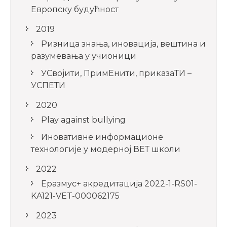
Европску будућност
2019
Ризница знања, иновација, вештина и
разумевања у учионици
УСвојити, ПримЕнити, приказаТИ –
УСПЕТИ
2020
Play against bullying
Иновативне информационе
технологије у модерној ВЕТ школи
2022
Еразмус+ акредитација 2022-1-RS01-
KA121-VET-000062175
2023