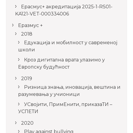
Ерасмус+ акредитацијa 2025-1-RS01-
KA121-VET-000334006
Еразмус +
2018
Едукација и мобилност у савременој
школи
Кроз дигитална врата улазимо у
Европску будућност
2019
Ризница знања, иновација, вештина и
разумевања у учионици
УСвојити, ПримЕнити, приказаТИ –
УСПЕТИ
2020
Play against bullying