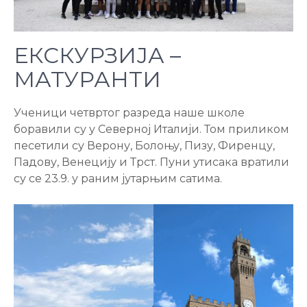
ЕКСКУРЗИЈА –
МАТУРАНТИ
Ученици четвртог разреда наше школе
боравили су у Северној Италији. Том приликом
песетили су Верону, Болоњу, Пизу, Фиренцу,
Падову, Венецију и Трст. Пуни утисака вратили
су се 23.9. у раним јутарњим сатима.