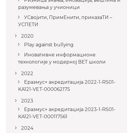
Ризница знања, иновација, вештина и
разумевања у учионици
УСвојити, ПримЕнити, приказаТИ –
УСПЕТИ
2020
Play against bullying
Иновативне информационе
технологије у модерној ВЕТ школи
2022
Еразмус+ акредитација 2022-1-RS01-
KA121-VET-000062175
2023
Еразмус+ акредитација 2023-1-RS01-
KA121-VET-000117561
2024