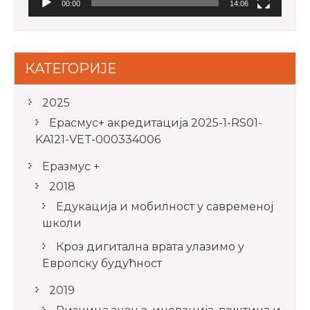
00:00
14:06
КАТЕГОРИЈЕ
2025
Ерасмус+ акредитацијa 2025-1-RS01-
KA121-VET-000334006
Еразмус +
2018
Едукација и мобилност у савременој
школи
Кроз дигитална врата улазимо у
Европску будућност
2019