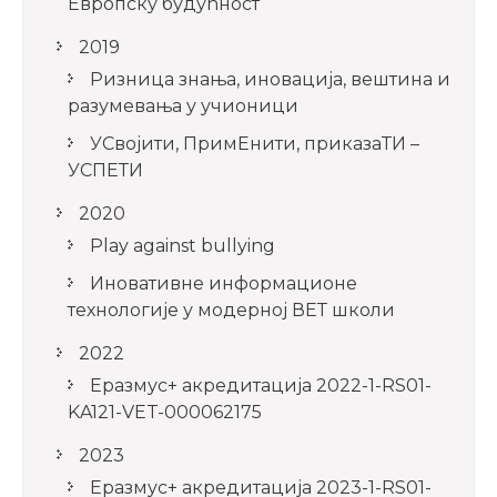
Европску будућност
2019
Ризница знања, иновација, вештина и
разумевања у учионици
УСвојити, ПримЕнити, приказаТИ –
УСПЕТИ
2020
Play against bullying
Иновативне информационе
технологије у модерној ВЕТ школи
2022
Еразмус+ акредитација 2022-1-RS01-
KA121-VET-000062175
2023
Еразмус+ акредитација 2023-1-RS01-