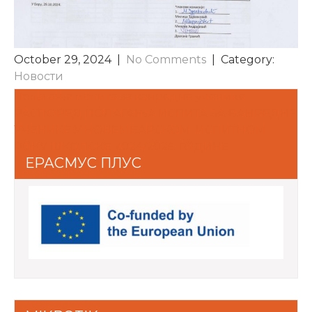
October 29, 2024
|
No Comments
| Category:
Новости
POST
Полагање испита за ванредне ученике
РАСПОРЕД ПОЛАГАЊА ИСПИТА ЗА ВАНРЕДНЕ
NAVIGATION
УЧЕНИКЕ У НОВЕМБАРСКОМ ИСПИТНОМ
РОКУ ШКОЛСКЕ 2024/2025. ГОДИНЕ
ЕРАСМУС ПЛУС