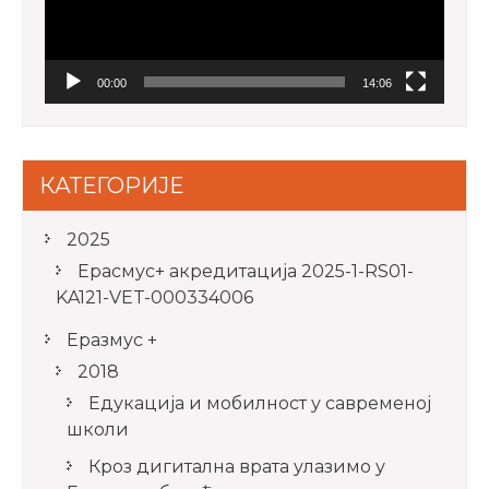
00:00
14:06
КАТЕГОРИЈЕ
2025
Ерасмус+ акредитацијa 2025-1-RS01-
KA121-VET-000334006
Еразмус +
2018
Едукација и мобилност у савременој
школи
Кроз дигитална врата улазимо у