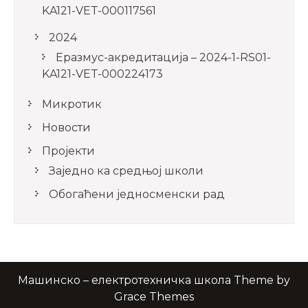
KA121-VET-000117561
2024
Еразмус-акредитација – 2024-1-RS01-
KA121-VET-000224173
Микротик
Новости
Пројекти
Заједно ка средњој школи
Обогаћени једносменски рад
Машинско – електротехничка школа Theme by
Grace Themes