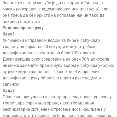
боравка у школи могуће је да се користи било која
маска (хируршка, епидемиолошка или платнена), али
она треба да се користи на исправан начин тако да
покрива нос и уста
Редовно прање руку
Како?
Хигијенски исправном водом за пиће и сапуном у
трајању од најмање 20 секунди или употребом
дезинфекционог средства на бази 70% алкохола.
Дезинфекција руку средствима на бази 70% алкохола
не може заменити прање руку водом и сапуном уколико
су руке видно запрљане. После 3 до 4 извршених
дезинфекција руку обавезно опрати руке водом и
сапуном.
Када?
Обавезно при уласка у школу, пре јела, после одласка у
тоалет, пре спремања хране, након обављања
респираторне хигијене (истресање носа, кашљања у
марамицу итд.), после игре (нпр. после великог одмора,