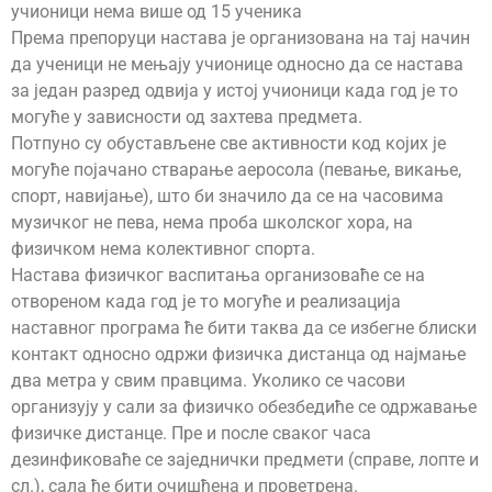
учионици нема више од 15 ученика
Према препоруци настава је организована на тај начин
да ученици не мењају учионице односно да се настава
за један разред одвија у истој учионици када год је то
могуће у зависности од захтева предмета.
Потпуно су обустављене све активности код којих је
могуће појачано стварање аеросола (певање, викање,
спорт, навијање), што би значило да се на часовима
музичког не пева, нема проба школског хора, на
физичком нема колективног спорта.
Настава физичког васпитања организоваће се на
отвореном када год је то могуће и реализација
наставног програма ће бити таква да се избегне блиски
контакт односно одржи физичка дистанца од најмање
два метра у свим правцима. Уколико се часови
организују у сали за физичко обезбедиће се одржавање
физичке дистанце. Пре и после сваког часа
дезинфиковаће се заједнички предмети (справе, лопте и
сл.), сала ће бити очишћена и проветрена.