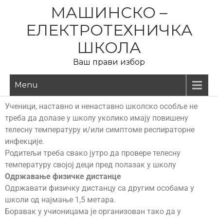
МАШИНСКО –
ЕЛЕКТРОТЕХНИЧКА
ШКОЛА
Ваш прави избор
Menu
Ученици, наставно и ненаставно школско особље не
треба да долазе у школу уколико имају повишену
телесну температуру и/или симптоме респираторне
инфекције.
Родитељи треба свако јутро да провере телесну
температуру својој деци пред полазак у школу
Одржавање физичке дистанце
Одржавати физичку дистанцу са другим особама у
школи од најмање 1,5 метара.
Боравак у учионицама је организован тако да у