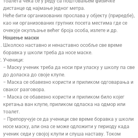
тоалета чека се у реду са поштовањем физичке
дистанце од најмање једног метра.
Неће бити организованих прослава у објекту (приредбе),
као ни организованих групних посета местима где се
очекује окупљање већег броја особа, излете и др.
Ношење маски
Школско наставно и ненаставно особље све време
боравка у школи треба да носе маске.
Ученици:
− Маску ученик треба да носи при уласку у школу па све
до доласка до своје клупе.
− Маска се обавезно користи и приликом одговарања и
сваког разговора.
− Маска се обавезно користи и приликом било којег
кретања ван клупе, приликом одласка на одмор или
тоалет.
− Препоручује се да ученици све време боравка у школи
носе маску, али она се може одложити у периоду када
ученик седи у својој клупи и слуша наставу. Током