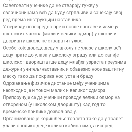
Саветовати ученике да не стварају гужву у
свлачионицама већ да буду стрпљиви и сачекају свој
ред према инструкцији наставника.
У периоду непосредно пре и после наставе и између
школских часова (мали и велики одмор) у школи и
дворишту школе не стварати гужве.
Особе које доводе децу у школу не улазе у школу већ
децу прате до улаза у школску зграду или до капије
школског дворишта где децу млађег узраста преузима
дежурни учитељ/наставник и обавезно носе заштитну
маску тако да покрива нос, уста и браду.
Одржавање физичке дистанце међу ученицима
неопходно је и током малих и великог одмора.
Препоручује се да ученици проводе велики одмор на
отвореном (у школском дворишту) кад год то
временске прилике дозвољавају.
Организовано је коришћење тоалета тако да у тоалет
улази онолико деце колико кабина има, а испред