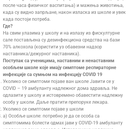
после часа физичког васпитања) и мажења животиња,
када су видно запрљане, након изласка из школе и увек
када постоји потреба.
Где?
На свим улазима у школу и на излазу из фискултурне
сале постављена су дезинфекциона средства на бази
70% алкохола (користити уз обавезни надзор
наставника/дежурног наставника).
Поступак са ученицима, наставним и ненаставним
особљем школе које имају симптоме респираторне
инфекције са сумњом на инфекцију COVID 19
Уколико се симптоми појаве ван школе Јавити се у
COVID – 19 амбуланту надлежног дома здравља. Не
одлазити у школу и истовремено обавестити надлежну
особу у школи. Даље пратити препоруке лекара.
Уколико се симптоми појаве у школи
a) Особље школе: потребно је да се особа са
симптомима болести одмах јави у COVID-19 амбуланту