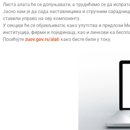
Листа алата ће се допуњавати, а трудићемо се да испрати
Јасно нам је да сада наставницима и стручним сарадници
ставили управо на ову компоненту.
У секцији ће се објављивати, како упутства и предлози М
институција, фирми и појединаца, као и линкови ка бес
Посећујте
zuov.gov.rs/alat
i
како бисте били у току.