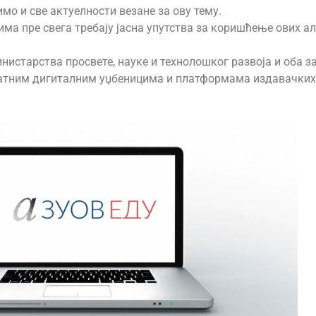
мо и све актуелности везане за ову тему.
ма пре свега требају јасна упутства за коришћење ових ал
инистарства просвете, науке и технолошког развоја и оба за
платним дигиталним уџбеницима и платформама издавачких