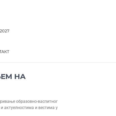
2027
ТАКТ
ЕМ НА
аривање образовно-васпитног
 и актуелностима и вестима у