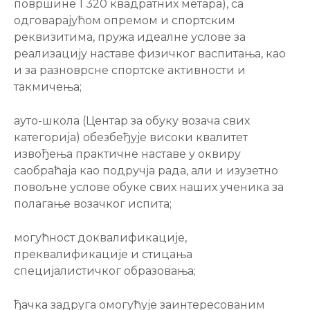
површине 1 320 квадратних метара), са
одговарајућом опремом и спортским
реквизитима, пружа идеалне услове за
реализацију наставе физичког васпитања, као
и за разноврсне спортске активности и
такмичења;
ауто-школа (Центар за обуку возача свих
категорија) обезбеђује високи квалитет
извођења практичне наставе у оквиру
саобраћаја као подручја рада, али и изузетно
повољне услове обуке свих наших ученика за
полагање возачког испита;
могућност доквалификације,
преквалификације и стицања
специјалистичког образовања;
ђачка задруга омогућује заинтересованим