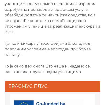
ученицима да, уз помоћ наставника, израдом
одређених производа и вршењем услуга,
обезбеде додатна финансијска средства, која
се најчешће користе за помоћ социјално
угроженим ученицима, реализацију екскурзија
и сл;
ђачка књижара у просторијама Школе, под
повољним условима, неопходан прибор за
наставу…
То је само део онога што наша и, надамо се,
ваша школа, пружа својим ученицима.
ЕРАСМУС ПЛУС