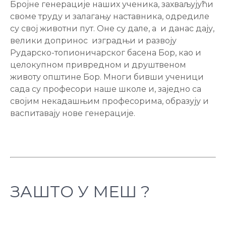
Бројне генерације наших ученика, захваљујући
своме труду и залагању наставника, одредиле
су свој животни пут. Оне су дале, а и данас дају,
велики допринос изградњи и развоју
Рударско-топионичарског басена Бор, као и
целокупном привредном и друштвеном
животу општине Бор. Многи бивши ученици
сада су професори наше школе и, заједно са
својим некадашњим професорима, образују и
васпитавају нове генерације.
ЗАШТО У МЕШ ?