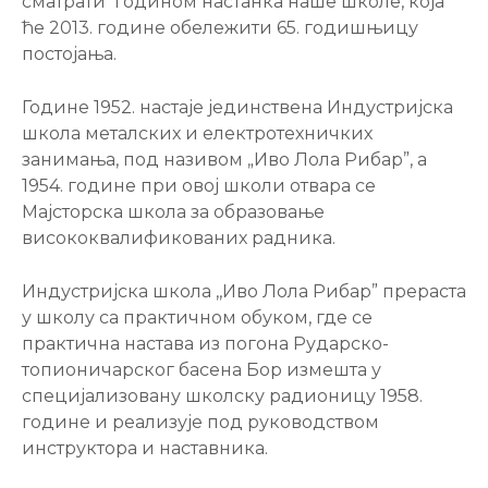
сматрати годином настанка наше школе, која
ће 2013. године обележити 65. годишњицу
постојања.
Године 1952. настаје јединствена Индустријска
школа металских и електротехничких
занимања, под називом „Иво Лола Рибар”, а
1954. године при овој школи отвара се
Мајсторска школа за образовање
висококвалификованих радника.
Индустријска школа ,,Иво Лола Рибар” прераста
у школу са практичном обуком, где се
практична настава из погона Рударско-
топионичарског басена Бор измешта у
специјализовану школску радионицу 1958.
године и реализује под руководством
инструктора и наставника.