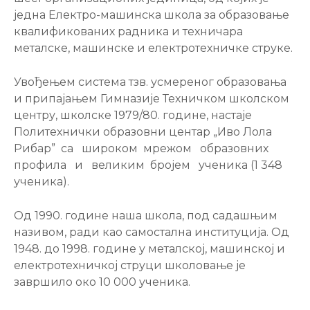
једна Електро-машинска школа за образовање
квалификованих радника и техничара
металске, машинске и електротехничке струке.
Увођењем система тзв. усмереног образовања
и припајањем Гимназије Техничком школском
центру, школске 1979/80. године, настаје
Политехнички образовни центар „Иво Лола
Рибар” са широком мрежом образовних
профила и великим бројем ученика (1 348
ученика).
Од 1990. године наша школа, под садашњим
називом, ради као самостална институција. Oд
1948. до 1998. године у металској, машинској и
електротехничкој струци школовање је
завршило око 10 000 ученика.