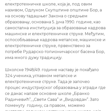
електротехничке школе, која је, под овим
називом, Одлуком Скупштине општине Бор, а
на основу тадашњег Закона о средњем
образовању, основана 5. јуна 1990. године, као
самостална институција за образовање кадрова
машинске и електротехничке струке. Међутим,
оспособљавање кадрова металске, машинске и
електротехничке струке, првенствено за
потребе Рударско-топионичарског басена Бор,
има много дужу традицију.
Школске 1948/49. године наставу је похађало
324 ученика, углавном металске и
електротехничке струке. Тада је започео
процес индустријског образовања у згради где
се данас налазе основне школе ,,Бранко
Радичевић”, ,,Свети Сава” и ,,Видовдан”. Зато
поменуту годину, са правом, можемо