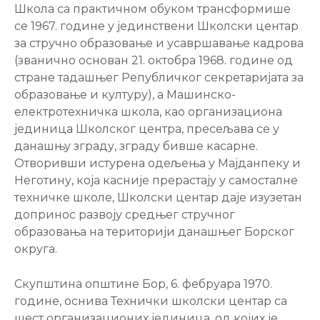
Школа са практичном обуком трансформише
се 1967. године у јединствени Школски центар
за стручно образовање и усавршавање кадрова
(званично основан 21. октобра 1968. године од
стране тадашњег Републичког секретаријата за
образовање и културу), а Машинско-
електротехничка школа, као организациона
јединица Школског центра, пресељава се у
данашњу зграду, зграду бивше касарне.
Oтворивши истурена одељења у Мајданпеку и
Неготину, која касније прерастају у самосталне
техничке школе, Школски центар даје изузетан
допринос развоју средњег стручног
образовања на територији данашњег Борског
округа.
Скупштина општине Бор, 6. фебруара 1970.
године, оснива Технички школски центар са
шест организационих јединица, од којих је