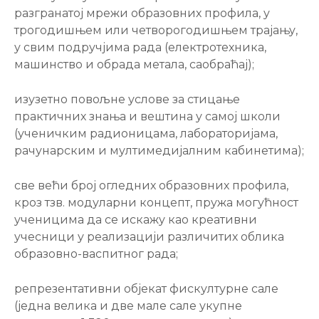
разгранатој мрежи образовних профила, у
трогодишњем или четворогодишњем трајању,
у свим подручјима рада (електротехника,
машинство и обрада метала, саобраћај);
изузетно повољне услове за стицање
практичних знања и вештина у самој школи
(ученичким радионицама, лабораторијама,
рачунарским и мултимедијалним кабинетима);
све већи број огледних образовних профила,
кроз тзв. модуларни концепт, пружа могућност
ученицима да се искажу као креативни
учесници у реализацији различитих облика
образовно-васпитног рада;
репрезентативни објекат фискултурне сале
(једна велика и две мале сале укупне