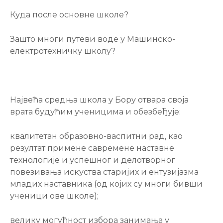
Куда после основне школе?
Зашто многи путеви воде у Машинско-
електротехничку школу?
Највећа средња школа у Бору отвара своја
врата будућим ученицима и обезбеђује:
квалитетан образовно-васпитни рад, као
резултат примене савремене наставне
технологије и успешног и делотворног
повезивања искуства старијих и ентузијазма
младих наставника (од којих су многи бивши
ученици ове школе);
велику могућност избора занимања у