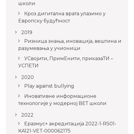
школи
Кроз дигитална врата улазимо у
Европску будућност
2019
Ризница знања, иновација, вештина и
разумевања у учионици
УСвојити, ПримЕнити, приказаТИ –
УСПЕТИ
2020
Play against bullying
Иновативне информационе
технологије у модерној ВЕТ школи
2022
Еразмус+ акредитација 2022-1-RS01-
KA121-VET-000062175