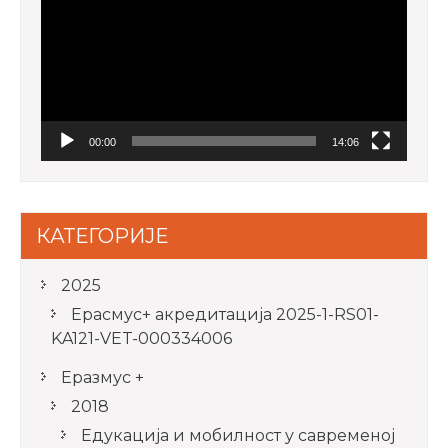
00:00
14:06
КАТЕГОРИЈЕ
2025
Ерасмус+ акредитацијa 2025-1-RS01-
KA121-VET-000334006
Еразмус +
2018
Едукација и мобилност у савременој