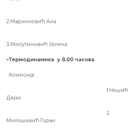
2.Маринковић Ана
3.Милутиновић Јелена
–
Термодинамика у 8,00 часова
Комисија:
1.Нешић
Дејан
2.
Милошевић Горан