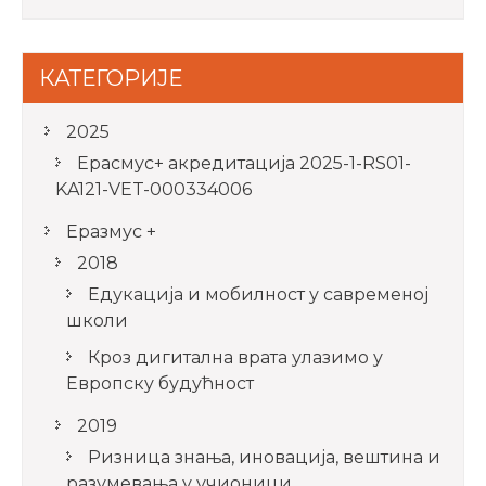
КАТЕГОРИЈЕ
2025
Ерасмус+ акредитацијa 2025-1-RS01-
KA121-VET-000334006
Еразмус +
2018
Едукација и мобилност у савременој
школи
Кроз дигитална врата улазимо у
Европску будућност
2019
Ризница знања, иновација, вештина и
разумевања у учионици