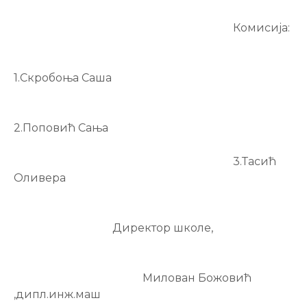
Комисија:
1.Скробоња Саша
2.Поповић Сања
3.Тасић
Оливера
Директор школе,
Милован Божовић
,дипл.инж.маш