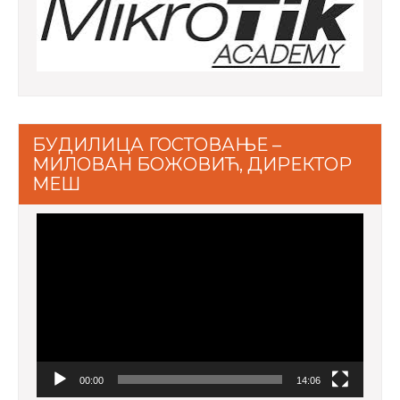
БУДИЛИЦА ГОСТОВАЊЕ –
МИЛОВАН БОЖОВИЋ, ДИРЕКТОР
МЕШ
Video
Player
00:00
14:06