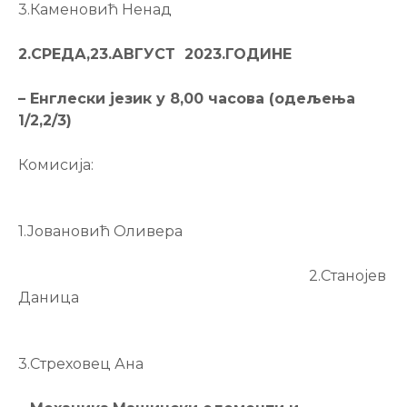
3.Каменовић Ненад
2.
СРЕДА,
23.АВГУСТ 202
3.ГОДИНЕ
–
Енглески језик у 8,00 часова (одељења
1/2,
2/3)
Комисија:
1.Јовановић Оливера
2.Станојев
Даница
3.Стреховец Ана