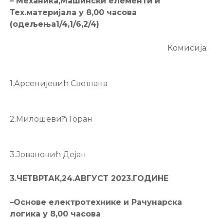
–
Механика,Машински елементи и
Тех.материјала у 8,00 часова
(одељења
1/4,1/6,2/4)
Комисија:
1.Арсенијевић Светлана
2.Милошевић Горан
3.Јовановић Дејан
3.
ЧЕТВРТАК,24.АВГУСТ 2023.ГОДИНЕ
–
Основе електротехнике и Рачунарска
логика у 8,00 часова