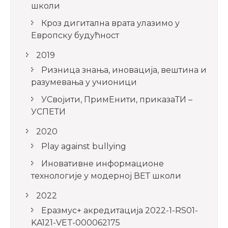
школи
Кроз дигитална врата улазимо у
Европску будућност
2019
Ризница знања, иновација, вештина и
разумевања у учионици
УСвојити, ПримЕнити, приказаТИ –
УСПЕТИ
2020
Play against bullying
Иновативне информационе
технологије у модерној ВЕТ школи
2022
Еразмус+ акредитација 2022-1-RS01-
KA121-VET-000062175