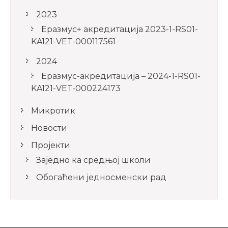
2023
Еразмус+ акредитација 2023-1-RS01-
KA121-VET-000117561
2024
Еразмус-акредитација – 2024-1-RS01-
KA121-VET-000224173
Микротик
Новости
Пројекти
Заједно ка средњој школи
Обогаћени једносменски рад