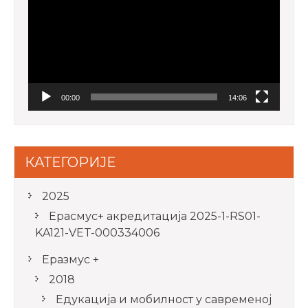
00:00
14:06
КАТЕГОРИЈЕ
2025
Ерасмус+ акредитацијa 2025-1-RS01-
KA121-VET-000334006
Еразмус +
2018
Едукација и мобилност у савременој