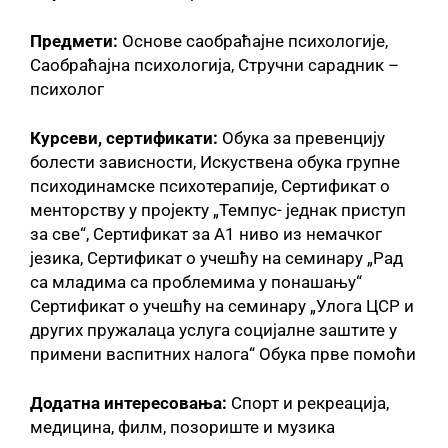
Предмети:
Основе саобраћајне психологије,
Саобраћајна психологија, Стручни сарадник –
психолог
Курсеви, сертификати:
Обука за превенцију
болести зависности, Искуствена обука групне
психодинамске психотерапије, Сертификат о
менторству у пројекту „Темпус- једнак приступ
за све“, Сертификат за А1 ниво из немачког
језика, Сертификат о учешћу на семинару „Рад
са младима са проблемима у понашању“
Сертификат о учешћу на семинару „Улога ЦСР и
других пружалаца услуга социјалне заштите у
примени васпитних налога“ Обука прве помоћи
Додатна интересовања:
Спорт и рекреација,
медицина, филм, позориште и музика