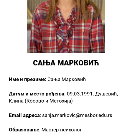
САЊА МАРКОВИЋ
Име и презиме:
Сања Марковић
Датум и место рођења:
09.03.1991. Душевић,
Клина (Кoсово и Метохија)
Email адреса
: sanja.markovic@mesbor.edu.rs
Образовање
: Мастер психолог