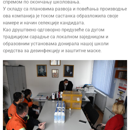
спремом по окончању школовања.
У складу са плановима развоја и повећања производње
ова компанија је током састанка образложила своје
намере и начин селекције кандидата.
Као друштвено одговорно предузеће са дугом
традицијом сарадње са локалном заједницом и
образовним установама донирала нашој школи
средства за дезинфекцију и заштитне маске.