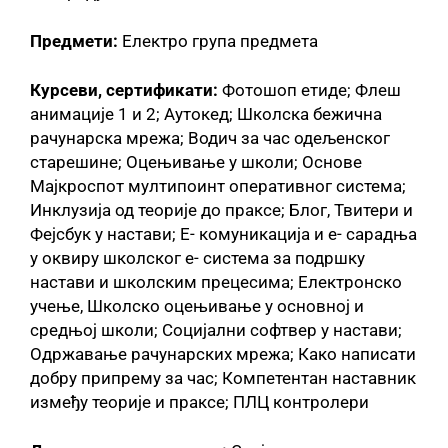
Предмети:
Електро група предмета
Курсеви, сертификати:
Фотошоп етиде; Флеш
анимације 1 и 2; Аутокед; Школска бежична
рачунарска мрежа; Водич за час одељенског
старешине; Оцењивање у школи; Основе
Мајкроспот мултипоинт оперативног система;
Инклузија од теорије до праксе; Блог, Твитери и
Фејсбук у настави; Е- комуникација и е- сарадња
у оквиру школског е- система за подршку
настави и школским прецесима; Електронско
учење, Школско оцењивање у основној и
средњој школи; Социјални софтвер у настави;
Одржавање рачунарских мрежа; Како написати
добру припрему за час; Компетентан наставник
између теорије и праксе; ПЛЦ контролери