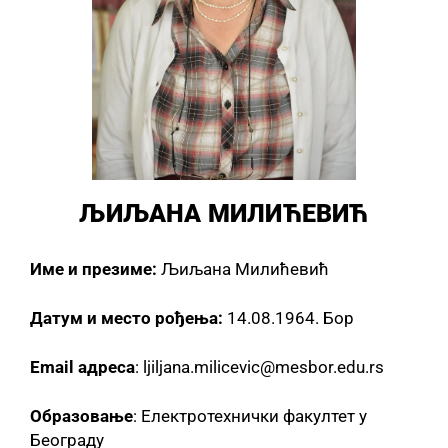
ЉИЉАНА МИЛИЋЕВИЋ
Име и презиме:
Љиљана Милићевић
Датум и место рођења:
14.08.1964. Бор
Email адреса
: ljiljana.milicevic@mesbor.edu.rs
Образовање
: Електротехнички факултет у
Београду