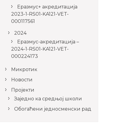
Еразмус+ акредитација
2023-1-RS01-KA121-VET-
000117561
2024
Еразмус-акредитација –
2024-1-RS01-KA121-VET-
000224173
Микротик
Новости
Пројекти
Заједно ка средњој школи
Обогаћени једносменски рад