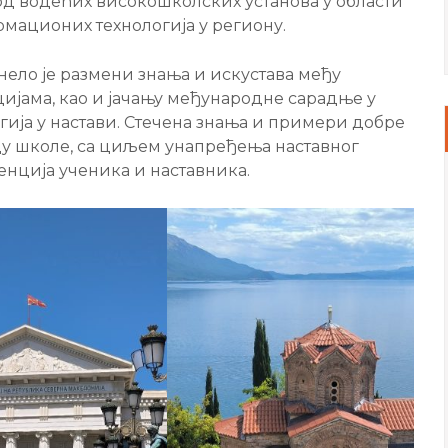
 од водећих високошколских установа у области
мационих технологија у региону.
нело је размени знања и искустава међу
ијама, као и јачању међународне сарадње у
ија у настави. Стечена знања и примери добре
у школе, са циљем унапређења наставног
енција ученика и наставника.