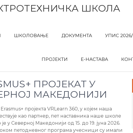
КТРОТЕХНИЧКА ШКОЛА
И
ШКОЛОВАЊЕ
ДОКУМЕНТА
УПИС 2026/
ПРОЈЕКТИ
Е-НАСТАВА
КОН
SMUS+ ПРОЈЕКАТ У
ЕРНОЈ МАКЕДОНИЈИ
Erasmus+ пројекта VRLearn 360, у којем наша
ествује као партнер, пет наставника наше школе
је у Северној Македонији од 15. до 19. јуна 2026.
Током петодневног програма учесници су имали