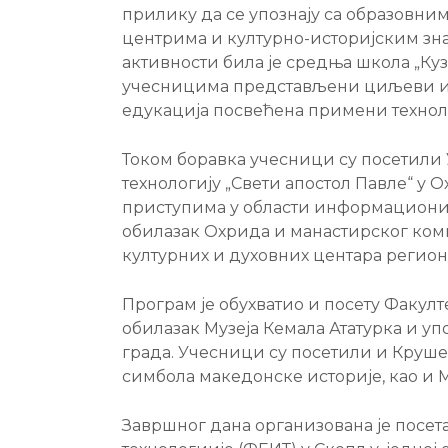
прилику да се упознају са образовн
центрима и културно-историјским зн
активности била је средња школа „Куз
учесницима представљени циљеви и п
едукација посвећена примени техноло
Током боравка учесници су посетили
технологију „Свети апостол Павле“ у 
приступима у области информационих 
обилазак Охрида и манастирског комп
културних и духовних центара регион
Програм је обухватио и посету Факулте
обилазак Музеја Кемала Ататурка и у
града. Учесници су посетили и Круше
симбола македонске историје, као и М
Завршног дана организована је посет