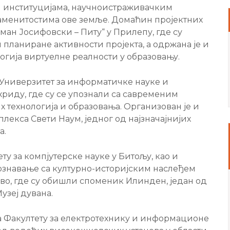
им институцијама, научноистраживачким
аменитостима ове земље. Домаћин пројектних
ман Јосифовски – Питу“ у Прилепу, где су
ланиране активности пројекта, а одржана је и
гија виртуелне реалности у образовању.
 Универзитет за информатичке науке и
Охриду, где су се упознали са савременим
технологија и образовања. Организован је и
лекса Свети Наум, једног од најзначајнијих
а.
ту за компјутерске науке у Битољу, као и
познавање са културно-историјским наслеђем
во, где су обишли споменик Илинден, један од
узеј дувана.
а Факултету за електротехнику и информационе