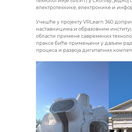
технологиије (ФЕИТ) у Скопљу, једној
електротехнике, електронике и инфор
Учешће у пројекту VRLearn 360 допри
наставницима и образовним институц
области примене савремених технолог
праксе биће примењени у даљем рад
процеса и развоја дигиталних компет