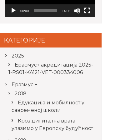
00:00
14:06
КАТЕГОРИЈЕ
2025
Ерасмус+ акредитацијa 2025-
1-RS01-KA121-VET-000334006
Еразмус +
2018
Едукација и мобилност у
савременој школи
Кроз дигитална врата
улазимо у Европску будућност