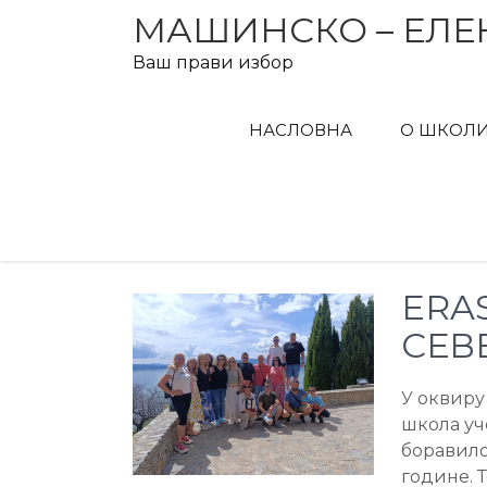
Skip
МАШИНСКО – ЕЛЕ
to
Ваш прави избор
content
НАСЛОВНА
О ШКОЛ
ERA
СЕВ
У оквиру 
школа уч
боравило 
године. 