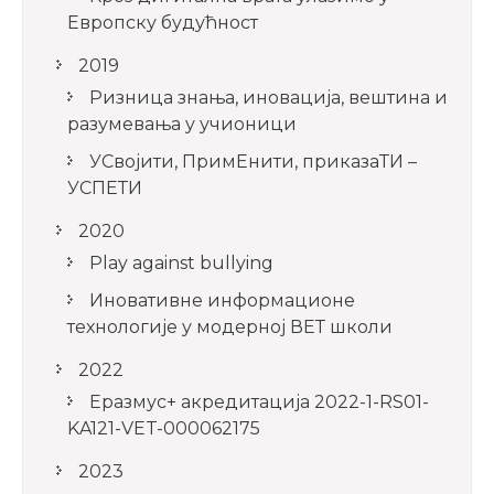
Европску будућност
2019
Ризница знања, иновација, вештина и
разумевања у учионици
УСвојити, ПримЕнити, приказаТИ –
УСПЕТИ
2020
Play against bullying
Иновативне информационе
технологије у модерној ВЕТ школи
2022
Еразмус+ акредитација 2022-1-RS01-
KA121-VET-000062175
2023