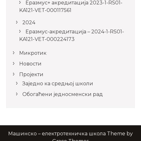
Еразмус+ акредитација 2023-1-RS01-
KA121-VET-000117561
2024
Еразмус-акредитација – 2024-1-RS01-
KA121-VET-000224173
Микротик
Новости
Пројекти
Заједно ка средњој школи
Обогаћени једносменски рад
Машинско – електротехничка школа Theme by