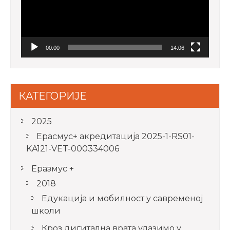
00:00
14:06
КАТЕГОРИЈЕ
2025
Ерасмус+ акредитацијa 2025-1-RS01-
KA121-VET-000334006
Еразмус +
2018
Едукација и мобилност у савременој
школи
Кроз дигитална врата улазимо у