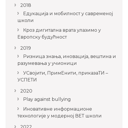
2018
Едукација и мобилност у савременој
школи
Кроз дигитална врата улазимо у
Европску будућност
2019
Ризница знања, иновација, вештина и
разумевања у учионици
УСвојити, ПримЕнити, приказаТИ –
УСПЕТИ
2020
Play against bullying
Иновативне информационе
технологије у модерној ВЕТ школи
2022