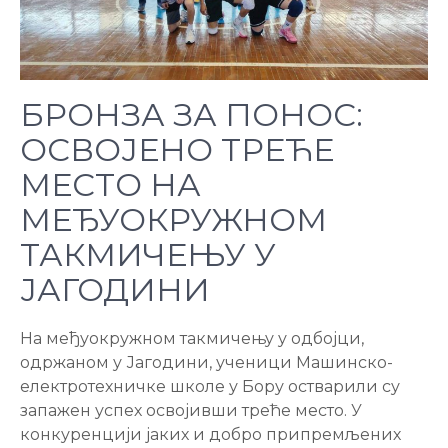
БРОНЗА ЗА ПОНОС:
ОСВОЈЕНО ТРЕЋЕ
МЕСТО НА
МЕЂУОКРУЖНОМ
ТАКМИЧЕЊУ У
ЈАГОДИНИ
На међуокружном такмичењу у одбојци,
одржаном у Јагодини, ученици Машинско-
електротехничке школе у Бору остварили су
запажен успех освојивши треће место. У
конкуренцији јаких и добро припремљених