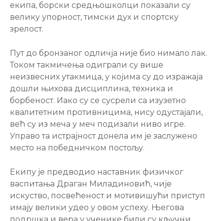
екипа, борски средњошколци показали су
велику упорност, тимски дух и спортску
зрелост.
Пут до бронзаног одличја није био нимало лак.
Током такмичења одиграли су више
неизвесних утакмица, у којима су до изражаја
дошли њихова дисциплина, техника и
борбеност. Иако су се сусрели са изузетно
квалитетним противницима, нису одустајали,
већ су из меча у меч подизали ниво игре.
Управо та истрајност донела им је заслужено
место на победничком постољу.
Екипу је предводио наставник физичког
васпитања Драган Миладиновић, чије
искуство, посвећеност и мотивишући приступ
имају велики удео у овом успеху. Његова
подршка и вера у ученике били су кључни