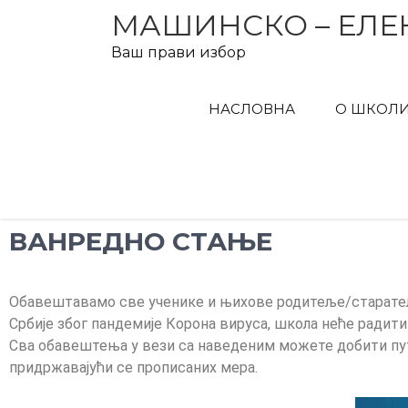
МАШИНСКО – ЕЛЕ
Ваш прави избор
НАСЛОВНА
О ШКОЛ
ВАНРЕДНО СТАЊЕ
Обавештавамо све ученике и њихове родитеље/старатеље
Србије због пандемије Корона вируса, школа неће радити 
Сва обавештења у вези са наведеним можете добити пут
придржавајући се прописаних мера.