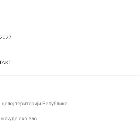
2027
ТАКТ
целој територији Републике
 и људе око вас