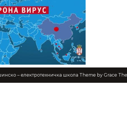
инско – електротехничка школа Theme by Grace Th