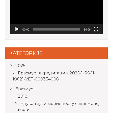
00:00
14:06
КАТЕГОРИЈЕ
2025
Ерасмус+ акредитацијa 2025-1-RS01-
KA121-VET-000334006
Еразмус +
2018
Едукација и мобилност у савременој
школи