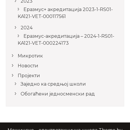
2023
Еразмус+ акредитација 2023-1-RS01-
KA121-VET-000117561
2024
Еразмус-акредитација – 2024-1-RS01-
KA121-VET-000224173
Микротик
Новости
Пројекти
Заједно ка средњој школи
Обогаћени једносменски рад