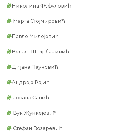
Николина Фуфуловић
Марта Стојмировић
Павле Милојевић
Вељко Штирбанивић
Дијана Пауновић
Андреја Рајић
Јована Савић
Вук Жункејевић
Стефан Возаревић