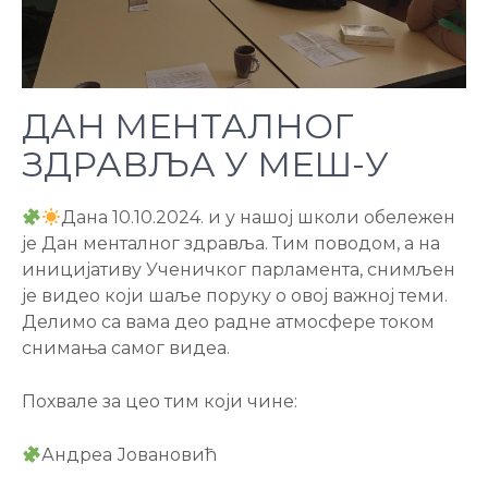
ДАН МЕНТАЛНОГ
ЗДРАВЉА У МЕШ-У
Дана 10.10.2024. и у нашој школи обележен
је Дан менталног здравља. Тим поводом, а на
иницијативу Ученичког парламента, снимљен
је видео који шаље поруку о овој важној теми.
Делимо са вама део радне атмосфере током
снимања самог видеа.
Похвале за цео тим који чине:
Андреа Јовановић