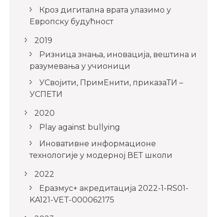
Кроз дигитална врата улазимо у
Европску будућност
2019
Ризница знања, иновација, вештина и
разумевања у учионици
УСвојити, ПримЕнити, приказаТИ –
УСПЕТИ
2020
Play against bullying
Иновативне информационе
технологије у модерној ВЕТ школи
2022
Еразмус+ акредитација 2022-1-RS01-
KA121-VET-000062175