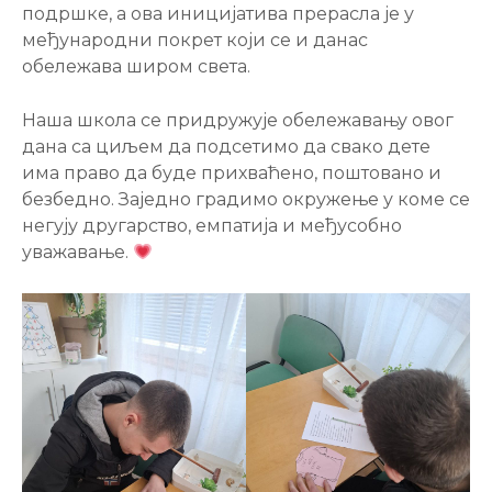
подршке, а ова иницијатива прерасла је у
међународни покрет који се и данас
обележава широм света.
Наша школа се придружује обележавању овог
дана са циљем да подсетимо да свако дете
има право да буде прихваћено, поштовано и
безбедно. Заједно градимо окружење у коме се
негују другарство, емпатија и међусобно
уважавање.