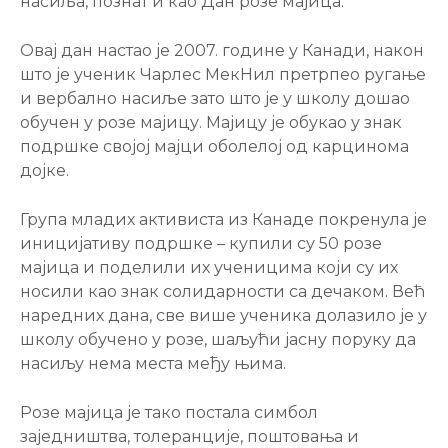
насиља, познат и као Дан розе мајица.
Овај дан настао је 2007. године у Канади, након
што је ученик Чарлес МекНил претрпео ругање
и вербално насиље зато што је у школу дошао
обучен у розе мајицу. Мајицу је обукао у знак
подршке својој мајци оболелој од карцинома
дојке.
Група младих активиста из Канаде покренула је
иницијативу подршке – купили су 50 розе
мајица и поделили их ученицима који су их
носили као знак солидарности са дечаком. Већ
наредних дана, све више ученика долазило је у
школу обучено у розе, шаљући јасну поруку да
насиљу нема места међу њима.
Розе мајица је тако постала симбол
заједништва, толеранције, поштовања и