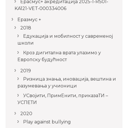
Ерасмус+ акредитацијa 2025-1-RS01-
KA121-VET-000334006
Еразмус +
2018
Едукација и мобилност у савременој
школи
Кроз дигитална врата улазимо у
Европску будућност
2019
Ризница знања, иновација, вештина и
разумевања у учионици
УСвојити, ПримЕнити, приказаТИ –
УСПЕТИ
2020
Play against bullying