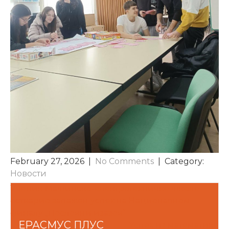
February 27, 2026
|
No Comments
| Category:
Новости
POST
Ученик Машинско-електротехничке школе
остварио запажен успех на Националном
NAVIGATION
финалу „Пословни изазов“
ЕРАСМУС ПЛУС
Успех из математике