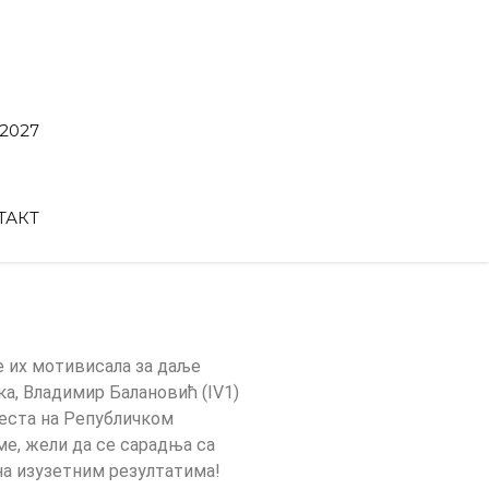
2027
ТАКТ
е их мотивисала за даље
ка, Владимир Балановић (IV1)
места на Републичком
е, жели да се сарадња са
на изузетним резултатима!