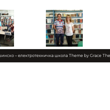
инско – електротехничка школа Theme by Grace Th