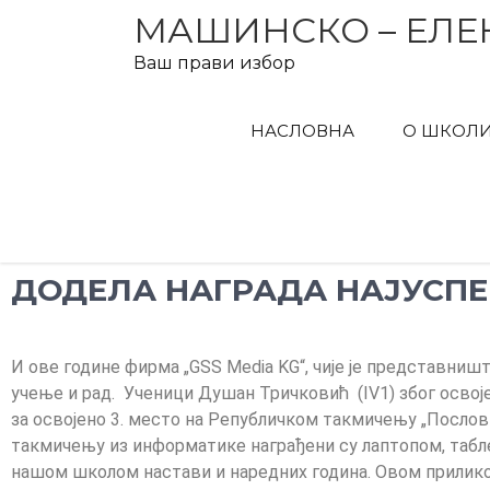
МАШИНСКО – ЕЛЕ
Ваш прави избор
НАСЛОВНА
О ШКОЛ
ДОДЕЛА НАГРАДА НАЈУСП
И ове године фирма
„GSS Media KG“,
чије је представништ
учење и рад. Ученици Душан Тричковић (
IV1)
због освој
за освојено 3. место на Републичком такмичењу „Послов
такмичењу из информатике награђени су лаптопом, табл
нашом школом настави и наредних година. Овом приликом