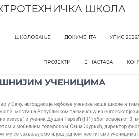
КТРОТЕХНИЧКА ШКОЛА
И
ШКОЛОВАЊЕ
ДОКУМЕНТА
УПИС 2026/
ПРОЈЕКТИ
Е-НАСТАВА
КОН
ЕШНИЈИМ УЧЕНИЦИМА
во у Бечу, наградила је најбоље ученике наше школе и тим
еног 2. места на Републичком такмичењу из енглеског јези
ни изазов“ и ученик Душан Терзић (
III1
)
због освојеног 3. 
етом и мобилним телефоном. Саша Журкић, директор фирм
 му се захваљујемо и, још једном, честитамо ученицима 