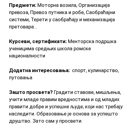
Предмети:
Моторна возила, Организација
превоза, Превоз путника и робе, Саобраћајни
системи, Терети у саобраћају и механизација
претовара…
Курсеви, сертификати:
Менторска подршка
ученицима средњих школа ромске
националности
Додатна интересовања:
спорт, кулинарство,
путовања
Зашто просвета?
Градити ставове, мишљења,
учити младе правим вредностима и од младих
правити добре и успешне људе, који нас требају
наследити. Образовање је основа за успешто
друштво. Зато сам у просвети.