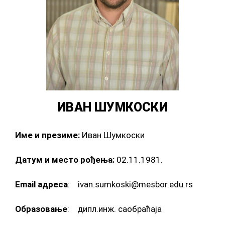
ИВАН ШУМКОСКИ
Име и презиме:
Иван Шумкоски
Датум и место рођења:
02.11.1981.
Email адреса
: ivan.sumkoski@mesbor.edu.rs
Образовање
: дипл.инж. саобраћаја