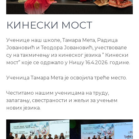
КИНЕСКИ МОСТ
Ученице наш школе, Тамара Мета, Радица
Јовановић и Теодора Јовановић, учествовале
су на такмичењу из кинеског језика ” Кинески
мост” које се одржало у Нишу 16.4.2026. године.
Ученица Тамара Мета је освојила треће место.
Честитамо нашим ученицама на труду,
залагању, свестраности и жељи за учењем
нових језика.