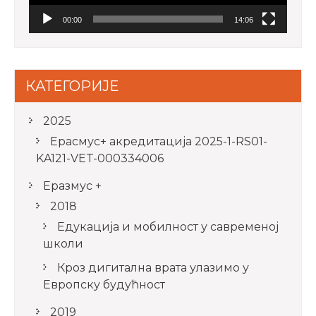
00:00
14:06
КАТЕГОРИЈЕ
2025
Ерасмус+ акредитацијa 2025-1-RS01-
KA121-VET-000334006
Еразмус +
2018
Едукација и мобилност у савременој
школи
Кроз дигитална врата улазимо у
Европску будућност
2019