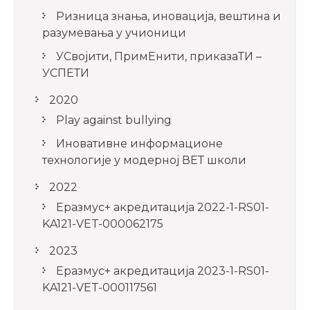
Ризница знања, иновација, вештина и
разумевања у учионици
УСвојити, ПримЕнити, приказаТИ –
УСПЕТИ
2020
Play against bullying
Иновативне информационе
технологије у модерној ВЕТ школи
2022
Еразмус+ акредитација 2022-1-RS01-
KA121-VET-000062175
2023
Еразмус+ акредитација 2023-1-RS01-
KA121-VET-000117561