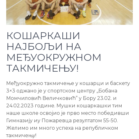
КОШАРКАШИ
НАЈБОЉИ НА
МЕЂУОКРУЖНОМ
ТАКМИЧЕЊУ!
Међуокружно такмичење у кошарци и баскету
3×3 оджано је у спортском центру ,,Бобана
Момчиловић Величковић” у Бору 23.02. и
24.02.2023 године. Мушки кошаркашки тим
наше школе освојио је прво место победивши
Гимназију иу Пожаревца резултатом 55-50.
Желимо им много успеха на републичком
такмичењу!