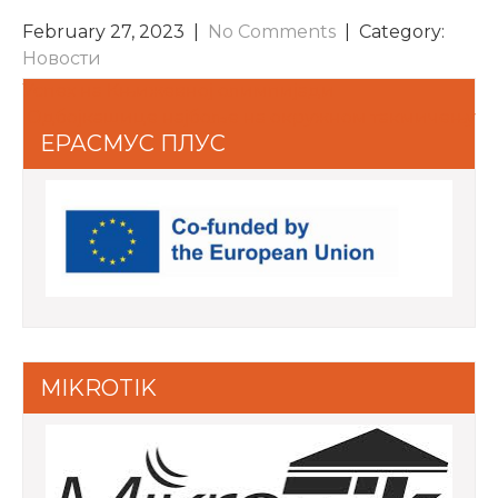
February 27, 2023
|
No Comments
| Category:
Новости
POST
Успех на Књижевној олимпијади
Одбојкашице најбоље на окружном такмичењу
NAVIGATION
ЕРАСМУС ПЛУС
MIKROTIK