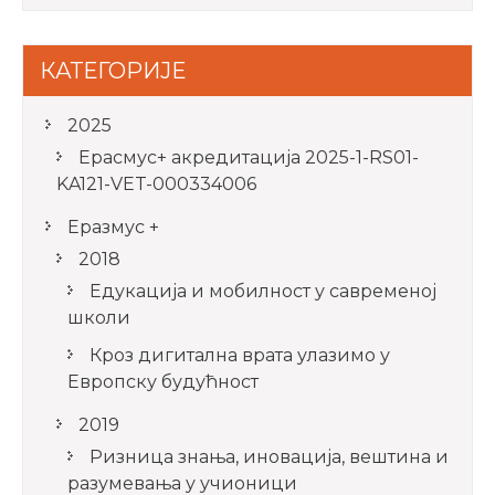
КАТЕГОРИЈЕ
2025
Ерасмус+ акредитацијa 2025-1-RS01-
KA121-VET-000334006
Еразмус +
2018
Едукација и мобилност у савременој
школи
Кроз дигитална врата улазимо у
Европску будућност
2019
Ризница знања, иновација, вештина и
разумевања у учионици