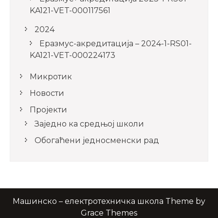
KA121-VET-000117561
2024
Еразмус-акредитација – 2024-1-RS01-
KA121-VET-000224173
Микротик
Новости
Пројекти
Заједно ка средњој школи
Обогаћени једносменски рад
Машинско – електротехничка школа Theme by
Grace Themes