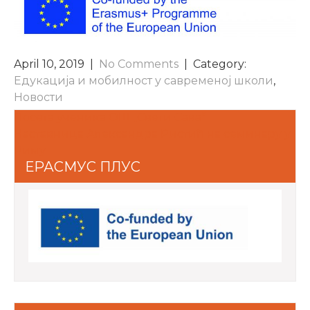
April 10, 2019
|
No Comments
| Category:
Едукација и мобилност у савременој школи
,
Новости
POST
Посета ученика ОШ ,,Свети Сава”
Наставница Александра Ристић на семинару у
NAVIGATION
Риму
ЕРАСМУС ПЛУС