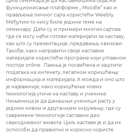
Циљ семинара је да наставницима објасни
функционисање платформе „ Moodle” као и
прављење личног сајта користећи Weebly.
Међутим то нису биле једине теме на
семинару. Дати су и примери многих сајтова
где се могу наћи готови материјали за наставу,
као што су презентације, предавања, квизови.
Такође, како направити своје наставне
материјале користећи програме који углавном
постоје online . Пажња је посвећена и заштити
података на интенету, легалном коришћењу
информација и материјала. А можда и оно што
је најважније, како коришћење нових
технологија утиче на наставу и ученике.
Чињеница је да данашњи ученици расту у
једном новом и другачијем окружењу, где су
савремене технологије саставни део
свакодневног живота. Циљ наставе је и да их
оспособи да правилно и корисно користе