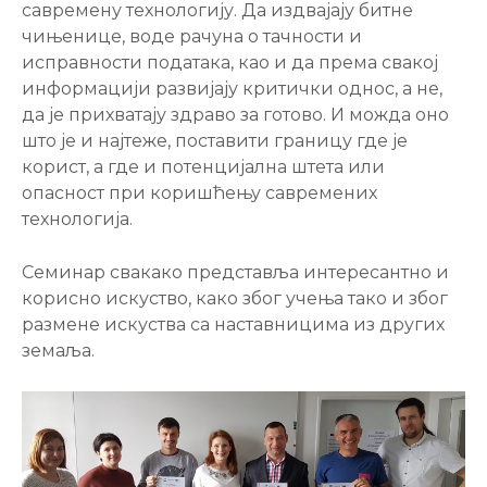
савремену технологију. Да издвајају битне
чињенице, воде рачуна о тачности и
исправности података, као и да према свакој
информацији развијају критички однос, а не,
да је прихватају здраво за готово. И можда оно
што је и најтеже, поставити границу где је
корист, а где и потенцијална штета или
опасност при коришћењу савремених
технологија.
Семинар свакако представља интересантно и
корисно искуство, како због учења тако и због
размене искуства са наставницима из других
земаља.