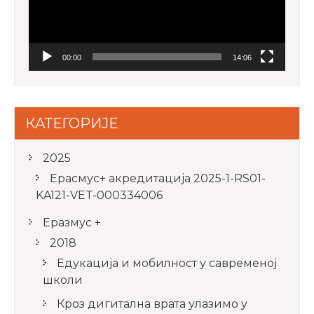
00:00
14:06
КАТЕГОРИЈЕ
2025
Ерасмус+ акредитацијa 2025-1-RS01-
KA121-VET-000334006
Еразмус +
2018
Едукација и мобилност у савременој
школи
Кроз дигитална врата улазимо у