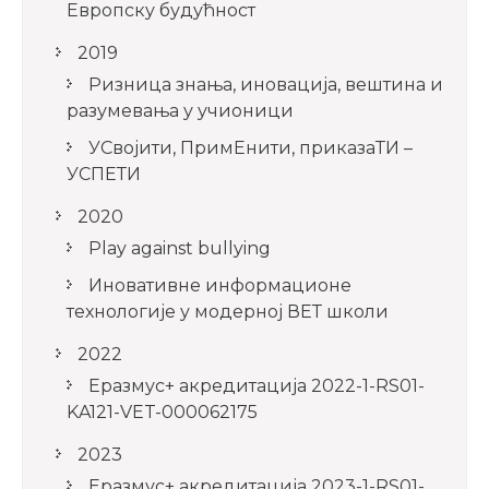
Европску будућност
2019
Ризница знања, иновација, вештина и
разумевања у учионици
УСвојити, ПримЕнити, приказаТИ –
УСПЕТИ
2020
Play against bullying
Иновативне информационе
технологије у модерној ВЕТ школи
2022
Еразмус+ акредитација 2022-1-RS01-
KA121-VET-000062175
2023
Еразмус+ акредитација 2023-1-RS01-