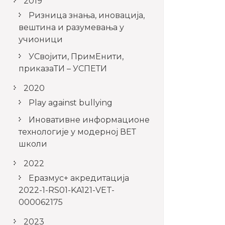
2019
Ризница знања, иновација,
вештина и разумевања у
учионици
УСвојити, ПримЕнити,
приказаТИ – УСПЕТИ
2020
Play against bullying
Иновативне информационе
технологије у модерној ВЕТ
школи
2022
Еразмус+ акредитација
2022-1-RS01-KA121-VET-
000062175
2023