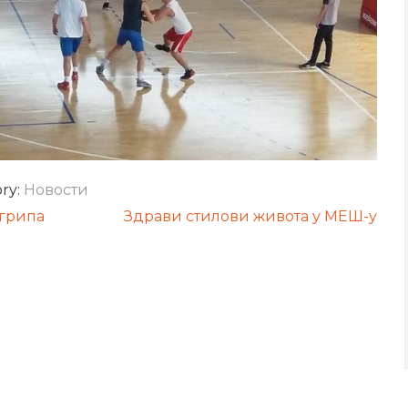
ry:
Новости
 грипа
Здрави стилови живота у МЕШ-у