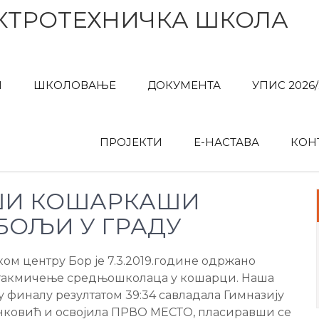
КТРОТЕХНИЧКА ШКОЛА
И
ШКОЛОВАЊЕ
ДОКУМЕНТА
УПИС 2026/
ПРОЈЕКТИ
Е-НАСТАВА
КОН
И КОШАРКАШИ
БОЉИ У ГРАДУ
ком центру Бор је 7.3.2019.године одржано
такмичење средњошколаца у кошарци. Наша
 у финалу резултатом 39:34 савладала Гимназију
нковић и освојила ПРВО МЕСТО, пласиравши се