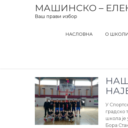
Skip
МАШИНСКО – ЕЛЕ
to
Ваш прави избор
content
НАСЛОВНА
О ШКОЛ
НАШ
НАЈ
У Спортс
градско 
школа је
Бора Ста