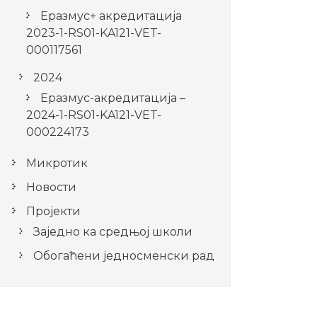
Еразмус+ акредитација
2023-1-RS01-KA121-VET-
000117561
2024
Еразмус-акредитација –
2024-1-RS01-KA121-VET-
000224173
Микротик
Новости
Пројекти
Заједно ка средњој школи
Обогаћени једносменски рад