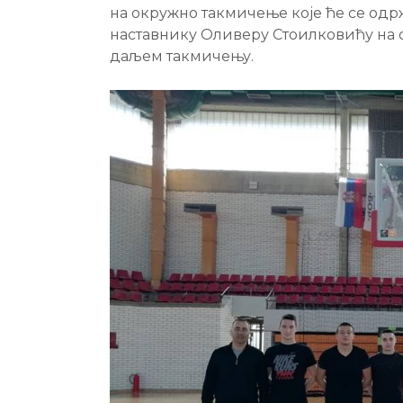
на окружно такмичење које ће се одр
наставнику Оливеру Стоилковићу на 
даљем такмичењу.