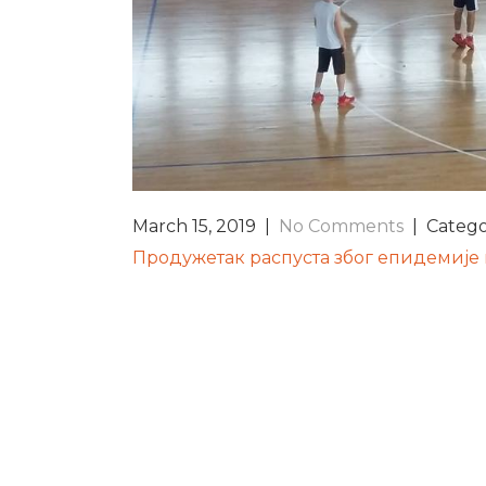
March 15, 2019
|
No Comments
| Catego
POST
Продужетак распуста због епидемије
NAVIGATION