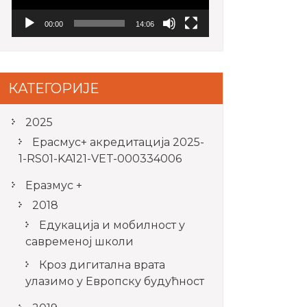
00:00
14:06
КАТЕГОРИЈЕ
2025
Ерасмус+ акредитацијa 2025-
1-RS01-KA121-VET-000334006
Еразмус +
2018
Едукација и мобилност у
савременој школи
Кроз дигитална врата
улазимо у Европску будућност