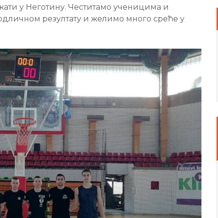
жати у Неготину. Честитамо ученицима и
одличном резултату и желимо много среће у