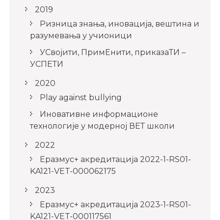
2019
Ризница знања, иновација, вештина и
разумевања у учионици
УСвојити, ПримЕнити, приказаТИ –
УСПЕТИ
2020
Play against bullying
Иновативне информационе
технологије у модерној ВЕТ школи
2022
Еразмус+ акредитација 2022-1-RS01-
KA121-VET-000062175
2023
Еразмус+ акредитација 2023-1-RS01-
KA121-VET-000117561