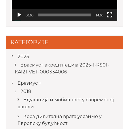
00:00
14:06
КАТЕГОРИЈЕ
2025
Ерасмус+ акредитацијa 2025-1-RS01-
KA121-VET-000334006
Еразмус +
2018
Едукација и мобилност у савременој
школи
Кроз дигитална врата улазимо у
Европску будућност