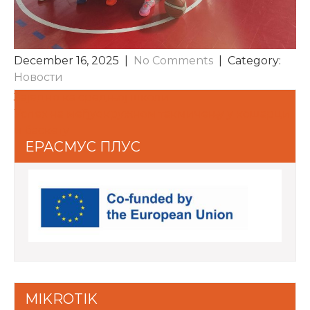
December 16, 2025
|
No Comments
| Category:
Новости
POST
Заједно ка средњој школи
Успех на међуокружном такмичењу у кошарци
NAVIGATION
и баскету
ЕРАСМУС ПЛУС
MIKROTIK