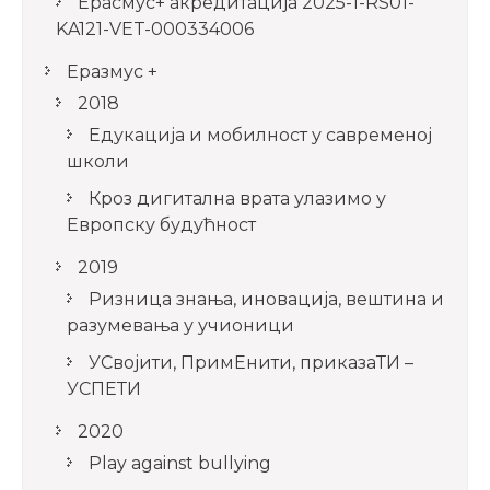
Ерасмус+ акредитацијa 2025-1-RS01-
KA121-VET-000334006
Еразмус +
2018
Едукација и мобилност у савременој
школи
Кроз дигитална врата улазимо у
Европску будућност
2019
Ризница знања, иновација, вештина и
разумевања у учионици
УСвојити, ПримЕнити, приказаТИ –
УСПЕТИ
2020
Play against bullying