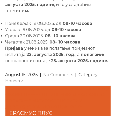
августа 2025. године
, и то у следећим
терминима:
Понедељак 18.08.2025. од
08-10 часова
Уторак 19.08.2025. од
08-10 часова
Среда 20.08.2025.
08- 10 часова
Четвртак 21.08.2025.
08- 10 часова
Пријава
ученика за полагање пријемног
испита је
22. августа 2025. год.
, а
полагање
поправног испита је
25. августа 2025. године.
August 15, 2025
|
No Comments
| Category:
Новости
POST
Ученик генерације за школску 2024/25. годину
ОВАВЕШТЕЊЕ О ПРИПРЕМНОЈ НАСТАВИ ЗА
NAVIGATION
ПОЛАГАЊЕ МАТУРСКОГ ИСПИТА У
АВГУСТОВСКОМ ИСПИТНОМ РОКУ
ЕРАСМУС ПЛУС