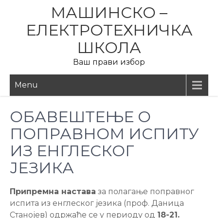
Skip
МАШИНСКО –
to
ЕЛЕКТРОТЕХНИЧКА
content
ШКОЛА
Ваш прави избор
Menu
ОБАВЕШТЕЊЕ О
ПОПРАВНОМ ИСПИТУ
ИЗ ЕНГЛЕСКОГ
ЈЕЗИКА
Припремна настава
за полагање поправног
испита из енглеског језика (проф. Даница
Станојев) одржаће се у периоду од
18-21.