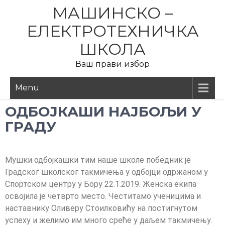
МАШИНСКО –
ЕЛЕКТРОТЕХНИЧКА
ШКОЛА
Ваш прави избор
Menu
ОДБОЈКАШИ НАЈБОЉИ У
ГРАДУ
Мушки одбојкашки тим наше школе победник је
Градског школског такмичења у одбојци одржаном у
Спортском центру у Бору 22.1.2019. Женска екипа
освојила је четврто место. Честитамо ученицима и
наставнику Оливеру Стоилковићу на постигнутом
успеху и желимо им много среће у даљем такмичењу.