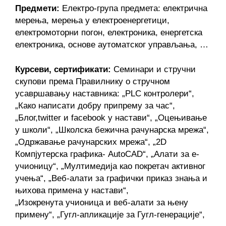
Предмети:
Електро-група предмета: електрична
мерења, мерења у електроенергетици,
електромоторни погон, електроника, енергетска
електроника, основе аутоматског управљања, …
Курсеви, сертификати:
Семинари и стручни
скупови према Правилнику о стручном
усавршавању наставника: „PLC контролери“,
„Како написати добру припрему за час“,
„Блог,twitter и facebook у настави“, „Оцењивање
у школи“, „Школска бежична рачунарска мрежа“,
„Одржавање рачунарских мрежа“, „2D
Компјутерска графика- AutoCAD“, „Алати за е-
учионицу“, „Мултимедија као покретач активног
учења“, „Веб-алати за графички приказ знања и
њихова примена у настави“,
„Изокренута
учионица и веб-алати за њену
примену“, „Гугл-апликације за Гугл-генерације“,