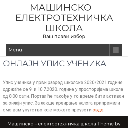
МАШИНСКО –
ЕЛЕКТРОТЕХНИЧКА
ШКОЛА
Ваш прави избор
Menu
ОНЛАЈН УПИС УЧЕНИКА
Упис ученика у први разред школске 2020/2021.године
одржаће се 9. и 10.7.2020. године у просторијама школе
од 8.00 сати. Портал ће такође у то време бити активан
за онлајн упис. За лакше креирање налога припремили
смо вам упутство које можете преузети
овде
.
Машинско – електротехничка школа Theme by