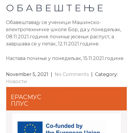
О Б А В Е Ш Т Е Њ Е
Обавештавају се ученици Машинско-
електротехничке школе Бор, да у понедељак,
08.11.2021.године почиње јесењи распуст, а
завршава се у петак, 12.11.2021.године.
Настава почиње у понедељак, 15.11.2021.године.
November 5, 2021
|
No Comments
| Category:
Новости
POST
Трчим за школу – TreninGO
ЕРАСМУС
Велики успех наших кик-боксера
NAVIGATION
ПЛУС