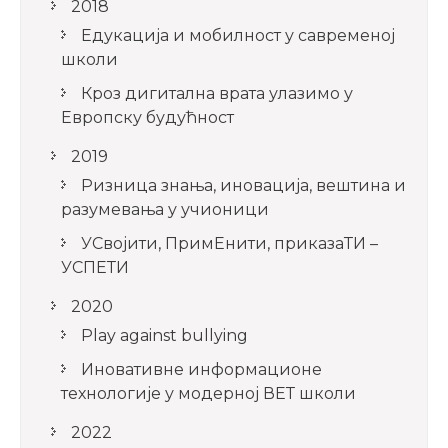
2018
Едукација и мобилност у савременој
школи
Кроз дигитална врата улазимо у
Европску будућност
2019
Ризница знања, иновација, вештина и
разумевања у учионици
УСвојити, ПримЕнити, приказаТИ –
УСПЕТИ
2020
Play against bullying
Иновативне информационе
технологије у модерној ВЕТ школи
2022