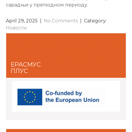
сарадњи у претходном периоду.
April 29, 2025
|
No Comments
| Category:
Новости
POST
Stručna praksa učenika Mašinsko-elektrotehničke
škole i posmatranje na poslu nastavnika u Ljubljani,
NAVIGATION
Slovenija u okviru akreditovanog Erasmus+
projekta 2024-1-RS01-KA121-VET-000224173
ЕРАСМУС
Lajpcig – posmatranje nastave
ПЛУС