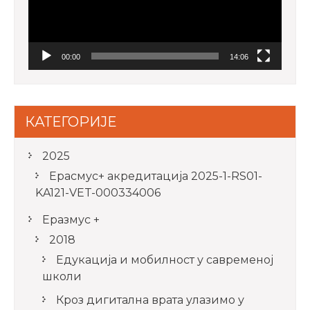
00:00
14:06
КАТЕГОРИЈЕ
2025
Ерасмус+ акредитацијa 2025-1-RS01-
KA121-VET-000334006
Еразмус +
2018
Едукација и мобилност у савременој
школи
Кроз дигитална врата улазимо у