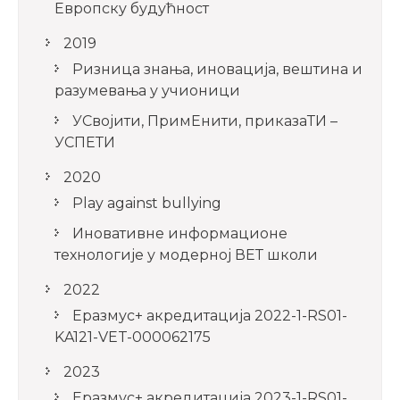
Европску будућност
2019
Ризница знања, иновација, вештина и
разумевања у учионици
УСвојити, ПримЕнити, приказаТИ –
УСПЕТИ
2020
Play against bullying
Иновативне информационе
технологије у модерној ВЕТ школи
2022
Еразмус+ акредитација 2022-1-RS01-
KA121-VET-000062175
2023
Еразмус+ акредитација 2023-1-RS01-