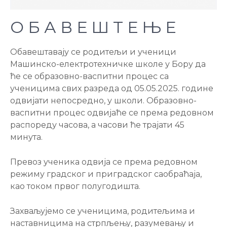
О Б А В Е Ш Т Е Њ Е
Обавештавају се родитељи и ученици
Машинско-електротехничке школе у Бору да
ће се образовно-васпитни процес са
ученицима свих разреда од 05.05.2025. године
одвијати непосредно, у школи. Образовно-
васпитни процес одвијаће се према редовном
распореду часова, а часови ће трајати 45
минута.
Превоз ученика одвија се према редовном
режиму градског и приградског саобраћаја,
као током првог полугодишта.
Захваљујемо се ученицима, родитељима и
наставницима на стрпљењу, разумевању и