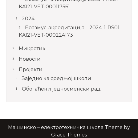
KA121-VET-000117561
2024
Еразмус-акредитација – 2024-1-RS01-
KA121-VET-000224173
Микротик
Новости
Пројекти
Заједно ка средњој школи
Обогаћени једносменски рад
Машинско – електротехничка школа Theme by
Grace Themes