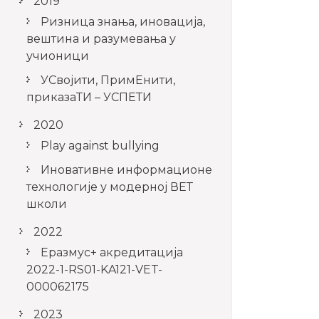
2019
Ризница знања, иновација,
вештина и разумевања у
учионици
УСвојити, ПримЕнити,
приказаТИ – УСПЕТИ
2020
Play against bullying
Иновативне информационе
технологије у модерној ВЕТ
школи
2022
Еразмус+ акредитација
2022-1-RS01-KA121-VET-
000062175
2023