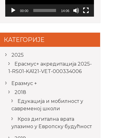
00:00
14:06
КАТЕГОРИЈЕ
2025
Ерасмус+ акредитацијa 2025-
1-RS01-KA121-VET-000334006
Еразмус +
2018
Едукација и мобилност у
савременој школи
Кроз дигитална врата
улазимо у Европску будућност