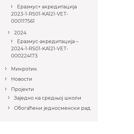
Еразмус+ акредитација
2023-1-RS01-KA121-VET-
000117561
2024
Еразмус-акредитација –
2024-1-RS01-KA121-VET-
000224173
Микротик
Новости
Пројекти
Заједно ка средњој школи
Обогаћени једносменски рад