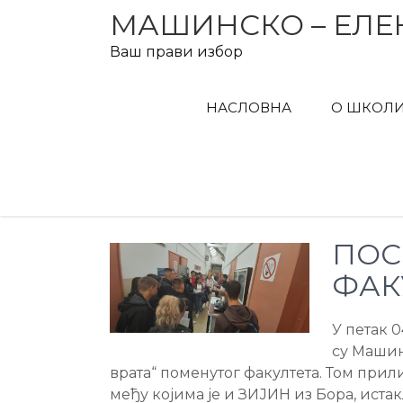
Skip
МАШИНСКО – ЕЛЕ
to
Ваш прави избор
content
НАСЛОВНА
О ШКОЛ
ПОС
ФАК
У петак 
су Машин
врата“ поменутог факултета. Том при
међу којима је и ЗИЈИН из Бора, иста