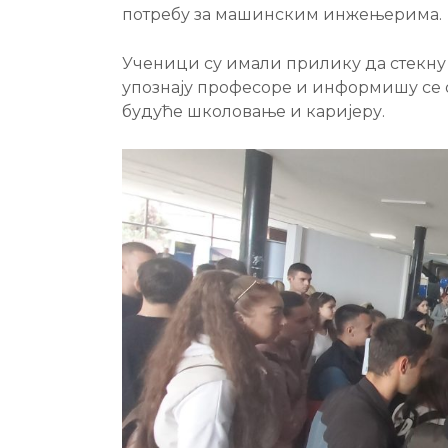
потребу за машинским инжењерима.
Ученици су имали прилику да стекну 
упознају професоре и информишу се 
будуће школовање и каријеру.