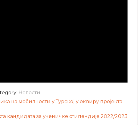
tegory:
Новости
ика на мобилности у Турској у оквиру пројекта
та кандидата за ученичке стипендије 2022/2023