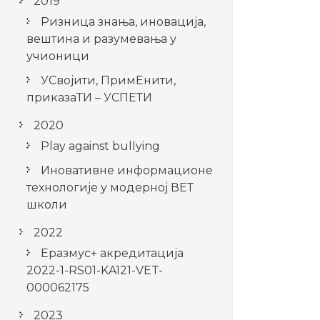
2019
Ризница знања, иновација,
вештина и разумевања у
учионици
УСвојити, ПримЕнити,
приказаТИ – УСПЕТИ
2020
Play against bullying
Иновативне информационе
технологије у модерној ВЕТ
школи
2022
Еразмус+ акредитација
2022-1-RS01-KA121-VET-
000062175
2023