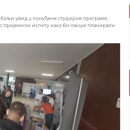
бољи увид у понуђене студијске програме,
о пријемном испиту како би лакше планирали