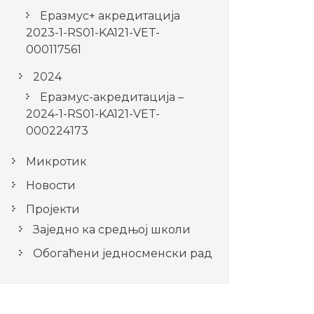
Еразмус+ акредитација
2023-1-RS01-KA121-VET-
000117561
2024
Еразмус-акредитација –
2024-1-RS01-KA121-VET-
000224173
Микротик
Новости
Пројекти
Заједно ка средњој школи
Обогаћени једносменски рад