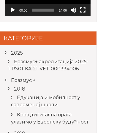
00:00
14:06
КАТЕГОРИЈЕ
2025
Ерасмус+ акредитацијa 2025-
1-RS01-KA121-VET-000334006
Еразмус +
2018
Едукација и мобилност у
савременој школи
Кроз дигитална врата
улазимо у Европску будућност