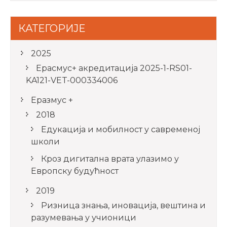
КАТЕГОРИЈЕ
2025
Ерасмус+ акредитацијa 2025-1-RS01-
KA121-VET-000334006
Еразмус +
2018
Едукација и мобилност у савременој
школи
Кроз дигитална врата улазимо у
Европску будућност
2019
Ризница знања, иновација, вештина и
разумевања у учионици