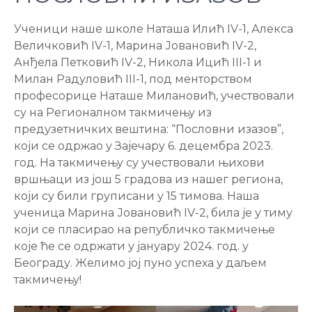
Ученици наше школе Наташа Илић IV-1, Алекса
Величковић IV-1, Марина Јовановић IV-2,
Анђела Петковић IV-2, Никола Ицић III-1 и
Милан Радуловић III-1, под менторством
професорице Наташе Милановић, учествовали
су на Регионалном такмичењу из
предузетничких вештина: “Пословни изазов”,
који се одржао у Зајечару 6. децембра 2023.
год. На такмичењу су учествовали њихови
вршњаци из још 5 градова из нашег региона,
који су били груписани у 15 тимова. Наша
ученица Марина Јовановић IV-2, била је у тиму
који се пласирао на републичко такмичење
које ће се одржати у јануару 2024. год. у
Београду. Желимо јој пуно успеха у даљем
такмичењу!