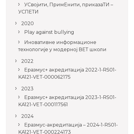
УСвојити, ПримЕнити, приказаТИ –
УСПЕТИ
2020
Play against bullying
Иновативне информационе
технологије у модерној ВЕТ школи
2022
Еразмус+ акредитација 2022-1-RS01-
KA121-VET-000062175
2023
Еразмус+ акредитација 2023-1-RS01-
KA121-VET-000117561
2024
Еразмус-акредитација – 2024-1-RS01-
KA121-VET-000224173