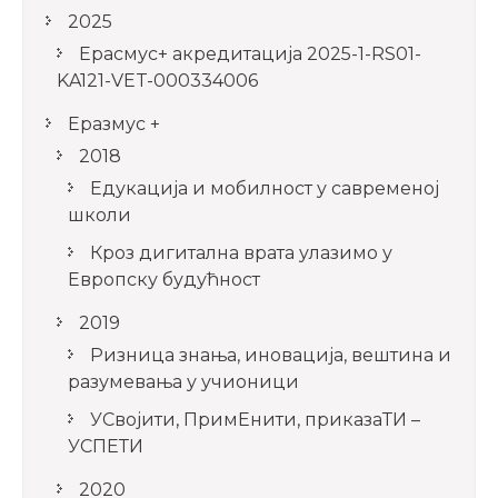
2025
Ерасмус+ акредитацијa 2025-1-RS01-
KA121-VET-000334006
Еразмус +
2018
Едукација и мобилност у савременој
школи
Кроз дигитална врата улазимо у
Европску будућност
2019
Ризница знања, иновација, вештина и
разумевања у учионици
УСвојити, ПримЕнити, приказаТИ –
УСПЕТИ
2020