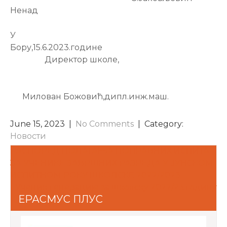
Ненад
У
Бору,15.6.2023.године
Директор школе,
Милован Божовић,дипл.инж.маш.
June 15, 2023
|
No Comments
| Category:
Новости
POST
РАСПОРЕД ПОЛАГАЊА ПОПРАВНИХ ИСПИТА
ЗА УЧЕНИКЕ ЗАВРШНИХ РАЗРЕДА У ЈУНСКОМ
NAVIGATION
ИСПИТНОМ РОКУ ШКОЛСКЕ 2022/2023
Ученик генерације за школску 2022/23.годину
ЕРАСМУС ПЛУС