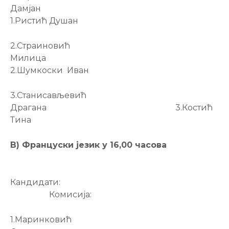
Дамјан
1.Ристић Душан
2.Страиновић
Милица
2.Шумкоски Иван
3.Станисављевић
Драгана 3.Костић
Тина
В) Француски језик у 16,00 часова
Кандидати:
Комисија:
1.Маринковић