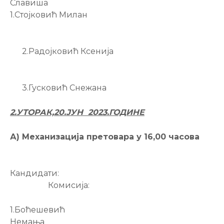
Славиша
1.Стојковић Милан
2.Радојковић Ксенија
3.Гусковић Снежана
2
.
УТОРАК,20.ЈУН
202
3
.ГОДИНЕ
А) Механизација претовара у 16,00 часова
Кандидати:
Комисија:
1.Боћешевић
Немања