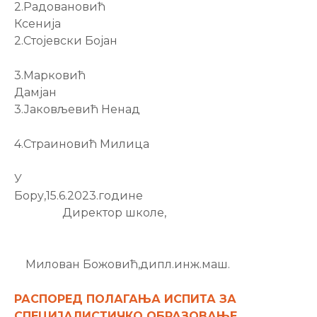
2.Радовановић
Ксенија
2.Стојевски Бојан
3.Марковић
Дамјан
3.Јаковљевић Ненад
4.Страиновић Милица
У
Бору,15.6.2023.године
Директор школе,
Милован Божовић,дипл.инж.маш.
РАСПОРЕД ПОЛАГАЊА ИСПИТА ЗА
СПЕЦИЈАЛИСТИЧКО ОБРАЗОВАЊЕ