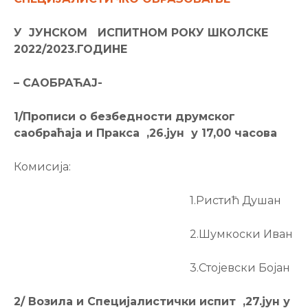
У
ЈУНСКОМ ИСПИТНОМ РОКУ ШКОЛСКЕ
202
2/202
3.ГОДИНЕ
–
САОБРАЋАЈ-
1/Прописи о безбедности друмског
саобраћаја и Пракса ,26.јун у 17,00 часова
Комисија:
1.Ристић Душан
2.Шумкоски Иван
3.Стојевски Бојан
2/ Возила и Специјалистички испит ,27.јун у