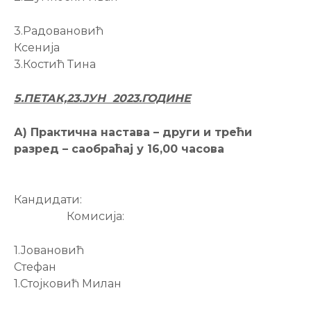
3.Радовановић
Ксенија
3.Костић Тина
5.ПЕТАК,23.ЈУН
202
3
.ГОДИНЕ
А) Практична настава – други и трећи
разред – саобраћај у 16,00 часова
Кандидати:
Комисија:
1.Јовановић
Стефан
1.Стојковић Милан