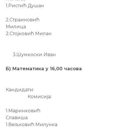
1.Ристић Душан
2.Страиновић
Милица
2.Стојковић Милан
3.Шумкоски Иван
Б) Математика у 16,00 часова
Кандидати:
Комисија:
1.Маринковић
Славиша
1.Вељковић Милунка