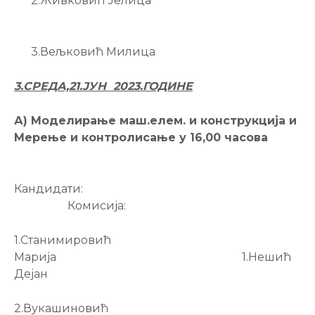
2.Живковић Јелица
3.Вељковић Милица
3.СРЕДА,21.ЈУН
202
3
.ГОДИНЕ
А) Моделирање маш.елем. и конструкција и
Мерење и контролисање у 16,00 часова
Кандидати:
Комисија:
1.Станимировић
Марија 1.Нешић
Дејан
2.Вукашиновић