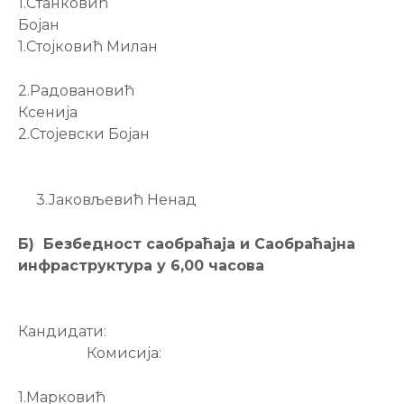
1.Станковић
Бојан
1.Стојковић Милан
2.Радовановић
Ксенија
2.Стојевски Бојан
3.Јаковљевић Ненад
Б) Безбедност саобраћаја и Саобраћајна
инфраструктура у 6,00 часова
Кандидати:
Комисија:
1.Марковић