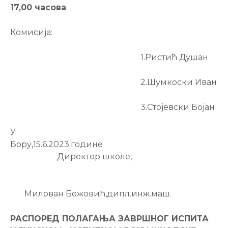
17,00 часова
Комисија:
1.Ристић Душан
2.Шумкоски Иван
3.Стојевски Бојан
У
Бору,15.6.2023.године
Директор школе,
Милован Божовић,дипл.инж.маш.
РАСПОРЕД ПОЛАГАЊА ЗАВРШНОГ ИСПИТА