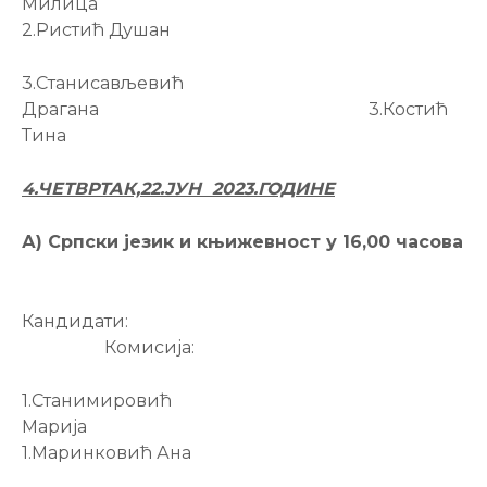
Милица
2.Ристић Душан
3.Станисављевић
Драгана 3.Костић
Тина
4.ЧЕТВРТАК,22.ЈУН
202
3
.ГОДИНЕ
А) Српски језик и књижевност у 16,00 часова
Кандидати:
Комисија:
1.Станимировић
Марија
1.Маринковић Ана