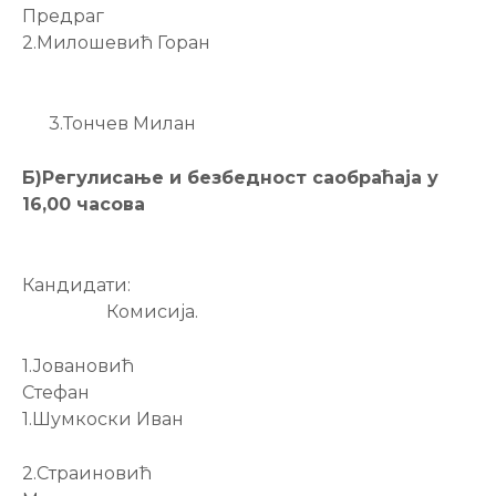
Предраг
2.Милошевић Горан
3.Тончев Милан
Б)Регулисање и безбедност саобраћаја у
16,00 часова
Кандидати:
Комисија.
1.Јовановић
Стефан
1.Шумкоски Иван
2.Страиновић