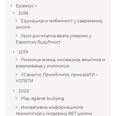
Еразмус +
2018
Едукација и мобилност у савременој
школи
Кроз дигитална врата улазимо у
Европску будућност
2019
Ризница знања, иновација, вештина и
разумевања у учионици
УСвојити, ПримЕнити, приказаТИ –
УСПЕТИ
2020
Play against bullying
Иновативне информационе
технологије у модерној ВЕТ школи