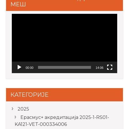
МЕШ
Video
Player
00:00
14:06
КАТЕГОРИЈЕ
2025
Ерасмус+ акредитацијa 2025-1-RS01-
KA121-VET-000334006