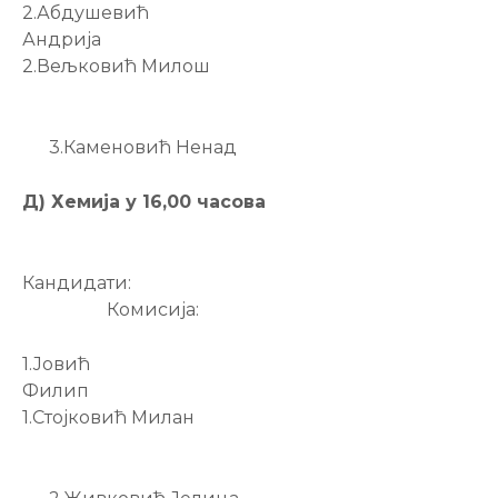
2.Абдушевић
Андрија
2.Вељковић Милош
3.Каменовић Ненад
Д) Хемија у 16,00 часова
Кандидати:
Комисија:
1.Јовић
Филип
1.Стојковић Милан