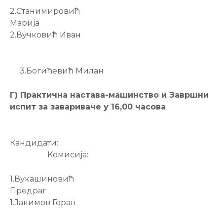
2.Станимировић
Марија
2.Вучковић Иван
3.Богићевић Милан
Г) Практична настава-машинство и Завршни
испит за завариваче у 16,00 часова
Кандидати:
Комисија:
1.Вукашиновић
Предраг
1.Јакимов Горан