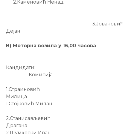
2.Каменовић Ненад
3.Јовановић
Дејан
В) Моторна возила у 16,00 часова
Кандидати:
Комисија:
1.Страиновић
Милица
1.Стојковић Милан
2.Станисављевић
Драгана
2.Шумкоски Иван