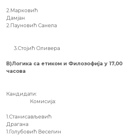
2.Марковић
Дамјан
2.Пауновић Санела
3.Стојић Оливера
В)Логика са етиком и Филозофија у 17,00
часова
Кандидати:
Комисија:
1.Станисављевић
Драгана
1.Голубовић Веселин