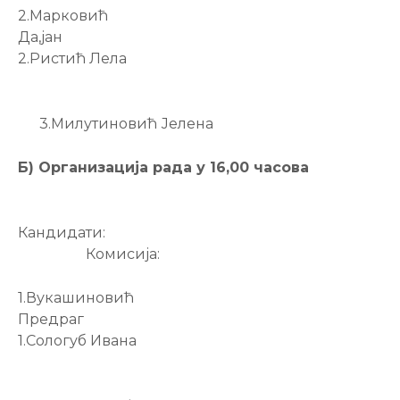
2.Марковић
Да,јан
2.Ристић Лела
3.Милутиновић Јелена
Б) Организација рада у 16,00 часова
Кандидати:
Комисија:
1.Вукашиновић
Предраг
1.Сологуб Ивана