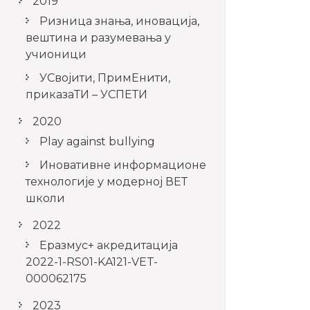
2019
Ризница знања, иновација,
вештина и разумевања у
учионици
УСвојити, ПримЕнити,
приказаТИ – УСПЕТИ
2020
Play against bullying
Иновативне информационе
технологије у модерној ВЕТ
школи
2022
Еразмус+ акредитација
2022-1-RS01-KA121-VET-
000062175
2023