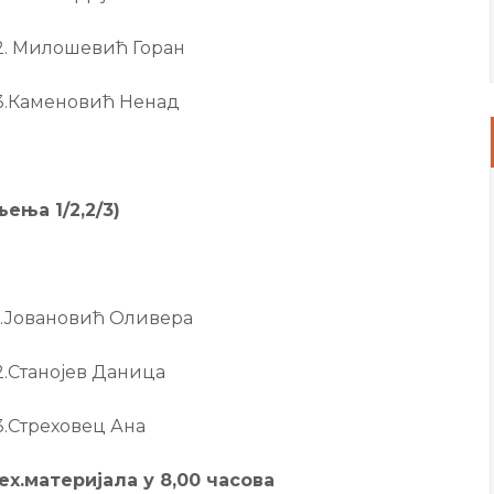
ћ Горан
 Ненад
дељења
1/2,
2/3)
Оливера
Даница
ц Ана
х.материјала у 8,00 часова