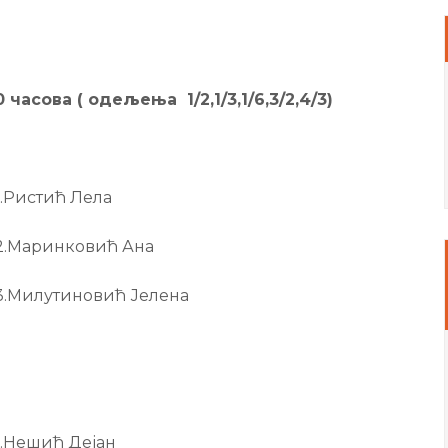
часова ( одељења 1/2,1/3,1/6,3/2,4/3
)
Лела
ић Ана
ћ Јелена
ејан