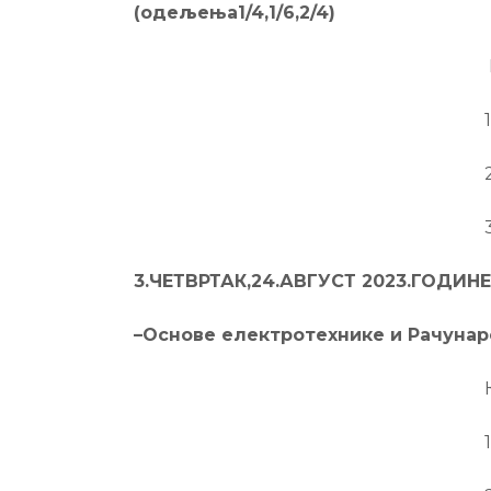
(одељења
1/4,1/6,2/4)
Комисиј
1.Арсенијевић
2.Милошевић
3.Јовановић
3.
ЧЕТВРТАК,24.АВГУСТ 2023.ГОДИНЕ
–
Основе електротехнике и Рачунарс
Комисиј
1.Скробоња