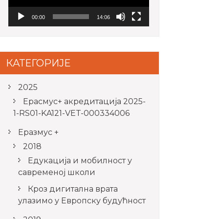
00:00
14:06
КАТЕГОРИЈЕ
2025
Ерасмус+ акредитацијa 2025-
1-RS01-KA121-VET-000334006
Еразмус +
2018
Едукација и мобилност у
савременој школи
Кроз дигитална врата
улазимо у Европску будућност