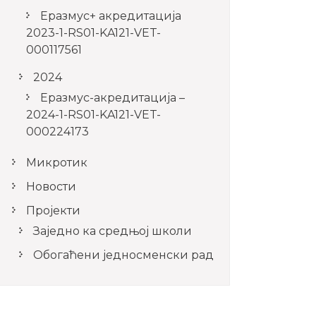
Еразмус+ акредитација
2023-1-RS01-KA121-VET-
000117561
2024
Еразмус-акредитација –
2024-1-RS01-KA121-VET-
000224173
Микротик
Новости
Пројекти
Заједно ка средњој школи
Обогаћени једносменски рад