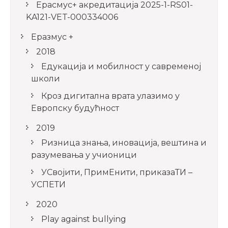
Ерасмус+ акредитацијa 2025-1-RS01-
KA121-VET-000334006
Еразмус +
2018
Едукација и мобилност у савременој
школи
Кроз дигитална врата улазимо у
Европску будућност
2019
Ризница знања, иновација, вештина и
разумевања у учионици
УСвојити, ПримЕнити, приказаТИ –
УСПЕТИ
2020
Play against bullying