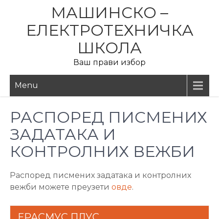
Skip
МАШИНСКО –
to
ЕЛЕКТРОТЕХНИЧКА
content
ШКОЛА
Ваш прави избор
Menu
РАСПОРЕД ПИСМЕНИХ
ЗАДАТАКА И
КОНТРОЛНИХ ВЕЖБИ
Распоред писмених задатака и контролних
вежби можете преузети
овде
.
ЕРАСМУС ПЛУС