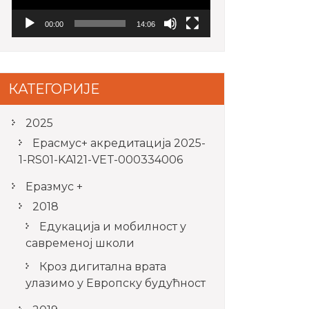
00:00
14:06
КАТЕГОРИЈЕ
2025
Ерасмус+ акредитацијa 2025-
1-RS01-KA121-VET-000334006
Еразмус +
2018
Едукација и мобилност у
савременој школи
Кроз дигитална врата
улазимо у Европску будућност