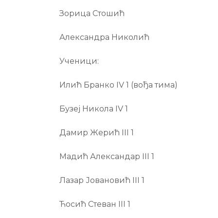
Зорица Стошић
Александра Николић
Ученици:
Илић Бранко IV 1 (вођа тима)
Бузеј Никола IV 1
Дамир Жерић III 1
Мадић Александар III 1
Лазар Јовановић III 1
Ћосић Стеван III 1