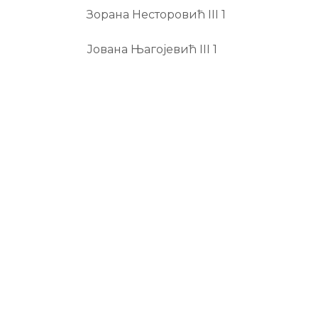
Зорана Несторовић III 1
Јована Њагојевић III 1