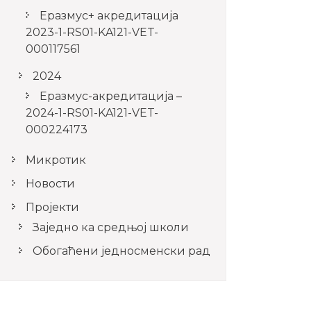
Еразмус+ акредитација
2023-1-RS01-KA121-VET-
000117561
2024
Еразмус-акредитација –
2024-1-RS01-KA121-VET-
000224173
Микротик
Новости
Пројекти
Заједно ка средњој школи
Обогаћени једносменски рад