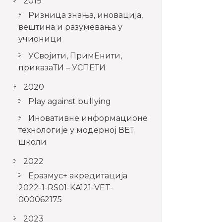
2019
Ризница знања, иновација,
вештина и разумевања у
учионици
УСвојити, ПримЕнити,
приказаТИ – УСПЕТИ
2020
Play against bullying
Иновативне информационе
технологије у модерној ВЕТ
школи
2022
Еразмус+ акредитација
2022-1-RS01-KA121-VET-
000062175
2023