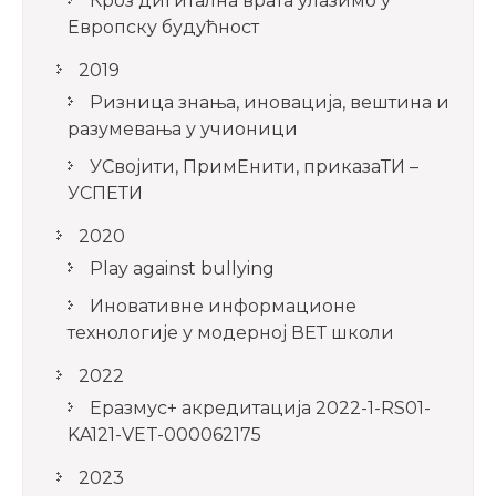
Кроз дигитална врата улазимо у
Европску будућност
2019
Ризница знања, иновација, вештина и
разумевања у учионици
УСвојити, ПримЕнити, приказаТИ –
УСПЕТИ
2020
Play against bullying
Иновативне информационе
технологије у модерној ВЕТ школи
2022
Еразмус+ акредитација 2022-1-RS01-
KA121-VET-000062175
2023