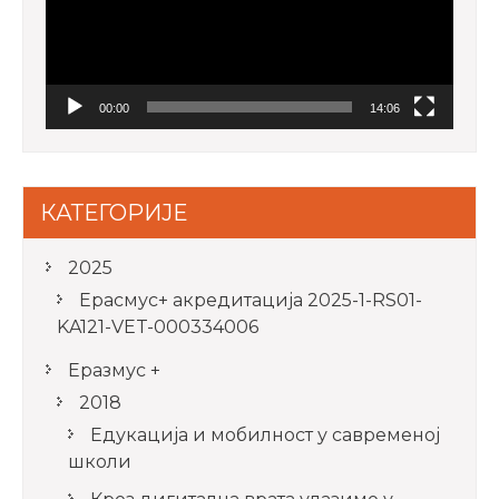
00:00
14:06
КАТЕГОРИЈЕ
2025
Ерасмус+ акредитацијa 2025-1-RS01-
KA121-VET-000334006
Еразмус +
2018
Едукација и мобилност у савременој
школи