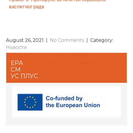
васпитног рада
August 26, 2021
|
No Comments
| Category:
Новости
ОБАВЕШТЕЊЕ – УПИС УЧЕНИКА
ЕРА
Берза уџбеника и родитељски састанци
СМ
УС ПЛУС