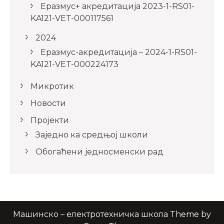
Еразмус+ акредитација 2023-1-RS01-
KA121-VET-000117561
2024
Еразмус-акредитација – 2024-1-RS01-
KA121-VET-000224173
Микротик
Новости
Пројекти
Заједно ка средњој школи
Обогаћени једносменски рад
Машинско – електротехничка школа Theme by