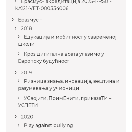
Ерасмус+ акредитацијa 2025-1-RS01-
KA121-VET-000334006
Еразмус +
2018
Едукација и мобилност у савременој
школи
Кроз дигитална врата улазимо у
Европску будућност
2019
Ризница знања, иновација, вештина и
разумевања у учионици
УСвојити, ПримЕнити, приказаТИ –
УСПЕТИ
2020
Play against bullying