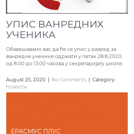
УПИС ВАНРЕДНИХ
УЧЕНИКА
Обавешавамо вас да ће се упис у разред за
ванредне ученике одржати у петак 28.8.2020.
од 8.00 до 13.00 часова у секретаријату школе.
August 25, 2020
|
No Comments
| Category:
Новости
POST
ВАЖНО ОБАВЕШТЕЊЕ – ПРИЈЕМ УЧЕНИКА
ПРВОГ РАЗРЕДА МАШИНСКО-
NAVIGATION
ЕЛЕКТРОТЕХНИЧКЕ ШКОЛЕ БОР
Донација компаније ,,SERBIA ZIJIN BOR
COPPER DOO BOR”
ЕРАСМУС ПЛУС