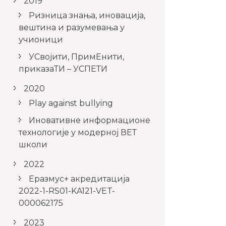
2019
Ризница знања, иновација,
вештина и разумевања у
учионици
УСвојити, ПримЕнити,
приказаТИ – УСПЕТИ
2020
Play against bullying
Иновативне информационе
технологије у модерној ВЕТ
школи
2022
Еразмус+ акредитација
2022-1-RS01-KA121-VET-
000062175
2023