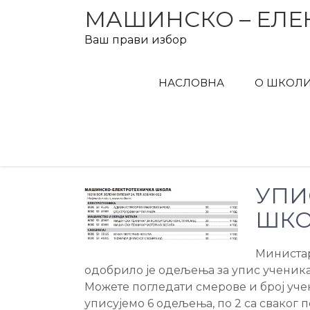
Skip
МАШИНСКО – ЕЛЕ
to
Ваш прави избор
content
НАСЛОВНА
О ШКОЛ
УПИ
ШКО
Министар
одобрило је одељења за упис ученика
Можете погледати смерове и број уче
уписујемо 6 одељења, по 2 са сваког 