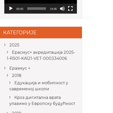
00:00
14:06
КАТЕГОРИЈЕ
2025
Ерасмус+ акредитацијa 2025-
1-RS01-KA121-VET-000334006
Еразмус +
2018
Едукација и мобилност у
савременој школи
Кроз дигитална врата
улазимо у Европску будућност