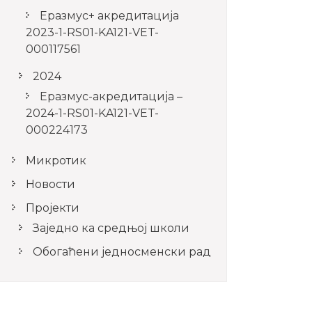
Еразмус+ акредитација
2023-1-RS01-KA121-VET-
000117561
2024
Еразмус-акредитација –
2024-1-RS01-KA121-VET-
000224173
Микротик
Новости
Пројекти
Заједно ка средњој школи
Обогаћени једносменски рад