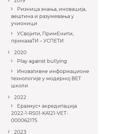
2019
Ризница знања, иновација,
вештина и разумевања у
учионици
УСвојити, ПримЕнити,
приказаТИ – УСПЕТИ
2020
Play against bullying
Иновативне информационе
технологије у модерној ВЕТ
школи
2022
Еразмус+ акредитација
2022-1-RS01-KA121-VET-
000062175
2023