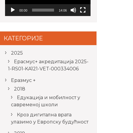
00:00
14:06
КАТЕГОРИЈЕ
2025
Ерасмус+ акредитацијa 2025-
1-RS01-KA121-VET-000334006
Еразмус +
2018
Едукација и мобилност у
савременој школи
Кроз дигитална врата
улазимо у Европску будућност