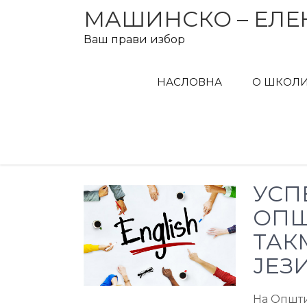
Skip
МАШИНСКО – ЕЛЕ
to
Ваш прави избор
content
НАСЛОВНА
О ШКОЛ
УСП
ОП
ТАК
ЈЕЗ
На Општи