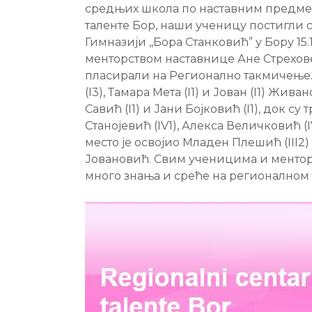
средњих школа по наставним предмет
таленте Бор, наши ученицу постигли 
Гимназији ,,Бора Станковић” у Бору 15.
менторством наставнице Ане Стреховец
пласирали на Регионално такмичење.
(I3), Тамара Мета (I1) и Јован (I1) Жи
Савић (I1) и Јани Бојковић (I1), док су
Станојевић (IV1), Алекса Величковић (
место је освојио Младен Плешић (III
Јовановић. Свим ученицима и ментор
много знања и среће на регионалном