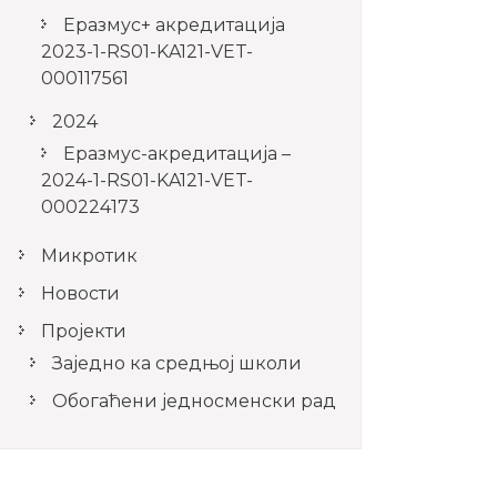
Еразмус+ акредитација
2023-1-RS01-KA121-VET-
000117561
2024
Еразмус-акредитација –
2024-1-RS01-KA121-VET-
000224173
Микротик
Новости
Пројекти
Заједно ка средњој школи
Обогаћени једносменски рад