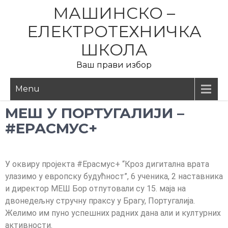
МАШИНСКО –
ЕЛЕКТРОТЕХНИЧКА
ШКОЛА
Ваш прави избор
Menu
MEШ У ПОРТУГАЛИЈИ –
#ЕРАСМУС+
У оквиру пројекта #Ерасмус+ “Кроз дигитална врата
улазимо у европску будућност”, 6 ученика, 2 наставника
и директор МЕШ Бор отпутовали су 15. маја на
двонедељну стручну праксу у Брагу, Португалија.
Желимо им пуно успешних радних дана али и културних
активности.