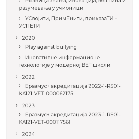
Ризница знања, иновација, вештина и
разумевања у учионици
УСвојити, ПримЕнити, приказаТИ –
УСПЕТИ
2020
Play against bullying
Иновативне информационе
технологије у модерној ВЕТ школи
2022
Еразмус+ акредитација 2022-1-RS01-
KA121-VET-000062175
2023
Еразмус+ акредитација 2023-1-RS01-
KA121-VET-000117561
2024