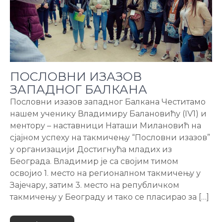
ПОСЛОВНИ ИЗАЗОВ
ЗАПАДНОГ БАЛКАНА
Пословни изазов западног Балкана Честитамо
нашем ученику Владимиру Балановићу (IV1) и
ментору – наставници Наташи Милановић на
сјајном успеху на такмичењу “Пословни изазов”
у организацији Достигнућа младих из
Београда. Владимир је са својим тимом
освојио 1. место на регионалном такмичењу у
Зајечару, затим 3. место на републичком
такмичењу у Београду и тако се пласирао за […]