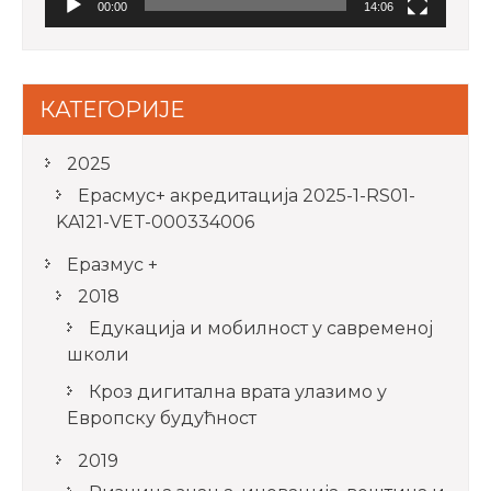
00:00
14:06
КАТЕГОРИЈЕ
2025
Ерасмус+ акредитацијa 2025-1-RS01-
KA121-VET-000334006
Еразмус +
2018
Едукација и мобилност у савременој
школи
Кроз дигитална врата улазимо у
Европску будућност
2019