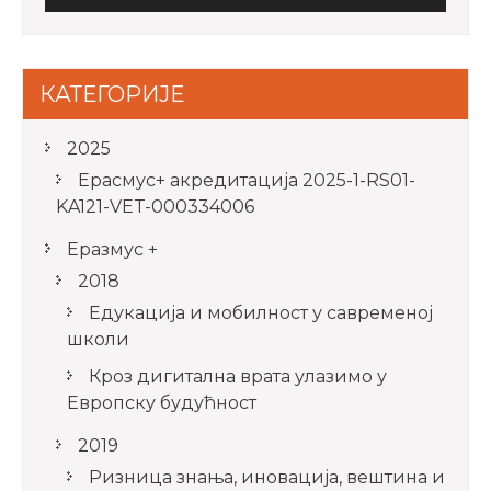
КАТЕГОРИЈЕ
2025
Ерасмус+ акредитацијa 2025-1-RS01-
KA121-VET-000334006
Еразмус +
2018
Едукација и мобилност у савременој
школи
Кроз дигитална врата улазимо у
Европску будућност
2019
Ризница знања, иновација, вештина и