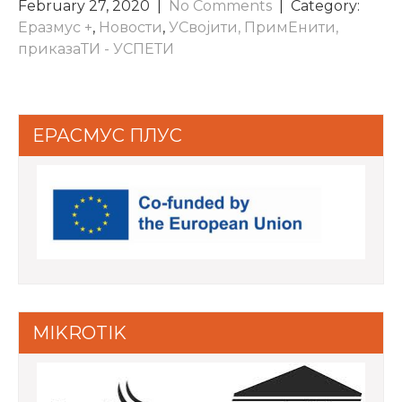
February 27, 2020
|
No Comments
| Category:
Еразмус +
,
Новости
,
УСвојити, ПримЕнити,
приказаТИ - УСПЕТИ
ЕРАСМУС ПЛУС
MIKROTIK