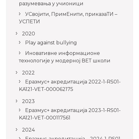
разумевања у учионици
УСвојити, ПримЕнити, приказаТИ –
УСПЕТИ
2020
Play against bullying
Иновативне информационе
технологије у модерној ВЕТ школи
2022
Еразмус+ акредитација 2022-1-RS01-
KA121-VET-000062175
2023
Еразмус+ акредитација 2023-1-RS01-
KA121-VET-000117561
2024
Еразмус-акредитација – 2024-1-RS01-