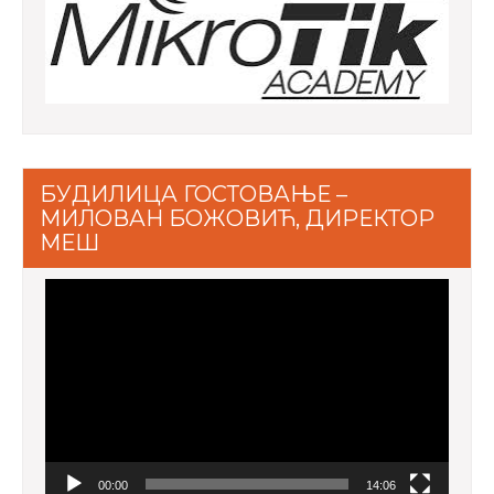
БУДИЛИЦА ГОСТОВАЊЕ –
МИЛОВАН БОЖОВИЋ, ДИРЕКТОР
МЕШ
Video
Player
00:00
14:06