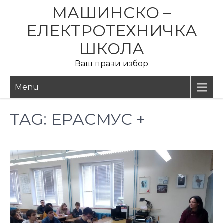
Skip
МАШИНСКО –
to
ЕЛЕКТРОТЕХНИЧКА
content
ШКОЛА
Ваш прави избор
Menu
TAG:
ЕРАСМУС +