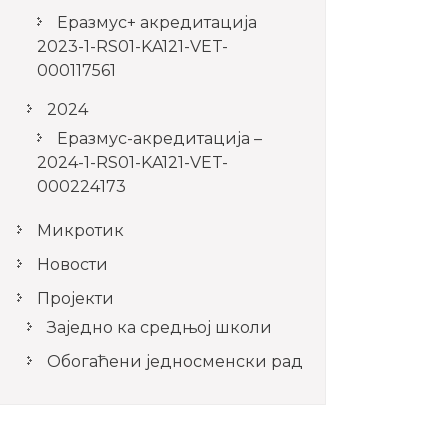
Еразмус+ акредитација
2023-1-RS01-KA121-VET-
000117561
2024
Еразмус-акредитација –
2024-1-RS01-KA121-VET-
000224173
Микротик
Новости
Пројекти
Заједно ка средњој школи
Обогаћени једносменски рад