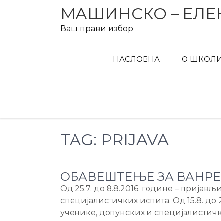
Skip
МАШИНСКО – ЕЛЕ
to
Ваш прави избор
content
НАСЛОВНА
О ШКОЛ
TAG:
PRIJAVA
ОБАВЕШТЕЊЕ ЗА ВАНРЕ
Од 25.7. до 8.8.2016. године – прија
специјалистичких испита. Од 15.8. до 
ученике, допунских и специјалистичк