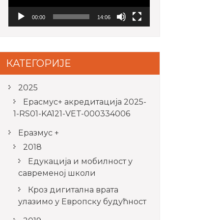
00:00
14:06
КАТЕГОРИЈЕ
2025
Ерасмус+ акредитацијa 2025-
1-RS01-KA121-VET-000334006
Еразмус +
2018
Едукација и мобилност у
савременој школи
Кроз дигитална врата
улазимо у Европску будућност