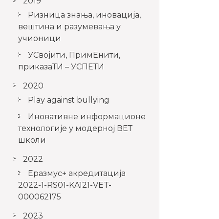
2019
Ризница знања, иновација,
вештина и разумевања у
учионици
УСвојити, ПримЕнити,
приказаТИ – УСПЕТИ
2020
Play against bullying
Иновативне информационе
технологије у модерној ВЕТ
школи
2022
Еразмус+ акредитација
2022-1-RS01-KA121-VET-
000062175
2023