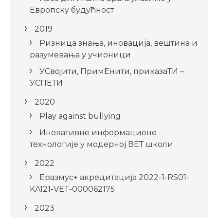
Европску будућност
2019
Ризница знања, иновација, вештина и
разумевања у учионици
УСвојити, ПримЕнити, приказаТИ –
УСПЕТИ
2020
Play against bullying
Иновативне информационе
технологије у модерној ВЕТ школи
2022
Еразмус+ акредитација 2022-1-RS01-
KA121-VET-000062175
2023