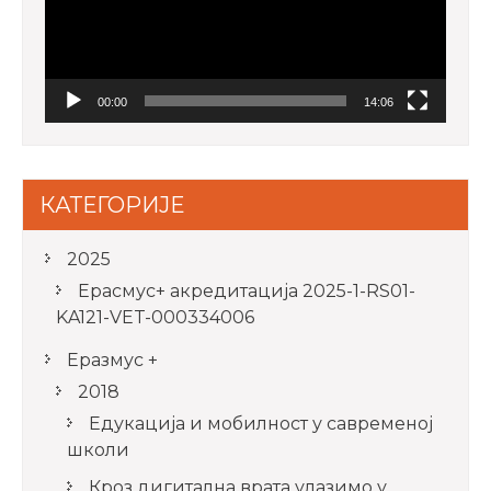
00:00
14:06
КАТЕГОРИЈЕ
2025
Ерасмус+ акредитацијa 2025-1-RS01-
KA121-VET-000334006
Еразмус +
2018
Едукација и мобилност у савременој
школи
Кроз дигитална врата улазимо у