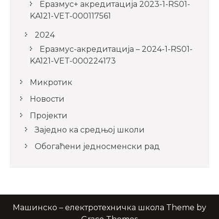
Еразмус+ акредитација 2023-1-RS01-
KA121-VET-000117561
2024
Еразмус-акредитација – 2024-1-RS01-
KA121-VET-000224173
Микротик
Новости
Пројекти
Заједно ка средњој школи
Обогаћени једносменски рад
Машинско – електротехничка школа Theme by